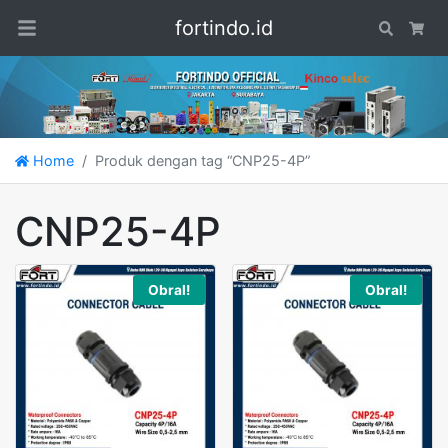
fortindo.id
Search
Car
Home
Produk dengan tag “CNP25-4P”
CNP25-4P
Obral!
Obral!