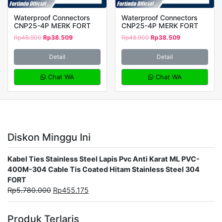
Waterproof Connectors
Waterproof Connectors
CNP25-4P MERK FORT
CNP25-4P MERK FORT
Rp
48.900
Rp
38.509
Rp
48.900
Rp
38.509
Detail
Detail
Chat WA
Chat WA
Diskon Minggu Ini
Kabel Ties Stainless Steel Lapis Pvc Anti Karat ML PVC-
400M-304 Cable Tis Coated Hitam Stainless Steel 304
FORT
Rp
5.780.000
Rp
455.175
Produk Terlaris