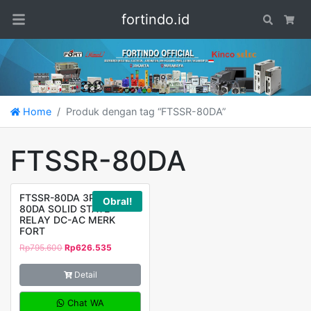
fortindo.id
Search
Car
Home
Produk dengan tag “FTSSR-80DA”
FTSSR-80DA
FTSSR-80DA 3PHASE
Obral!
80DA SOLID STATE
RELAY DC-AC MERK
FORT
Rp
795.600
Rp
626.535
Detail
Chat WA