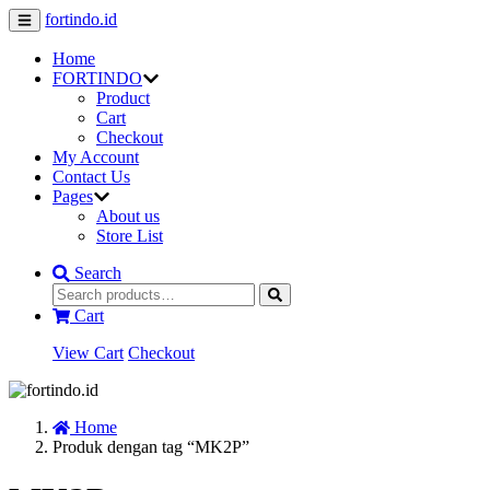
fortindo.id
Home
FORTINDO
Product
Cart
Checkout
My Account
Contact Us
Pages
About us
Store List
Search
Cart
View Cart
Checkout
Home
Produk dengan tag “MK2P”