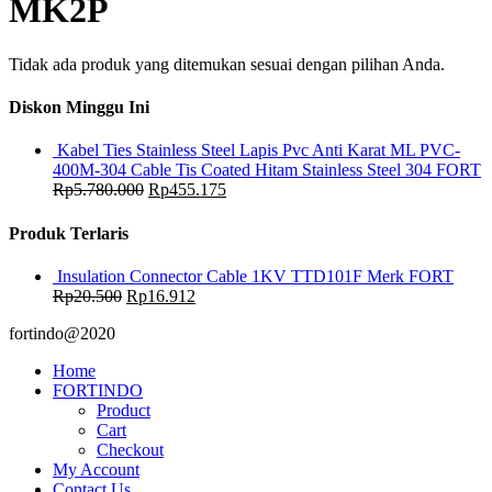
MK2P
Tidak ada produk yang ditemukan sesuai dengan pilihan Anda.
Diskon Minggu Ini
Kabel Ties Stainless Steel Lapis Pvc Anti Karat ML PVC-
400M-304 Cable Tis Coated Hitam Stainless Steel 304 FORT
Rp
5.780.000
Rp
455.175
Produk Terlaris
Insulation Connector Cable 1KV TTD101F Merk FORT
Rp
20.500
Rp
16.912
fortindo@2020
Home
FORTINDO
Product
Cart
Checkout
My Account
Contact Us