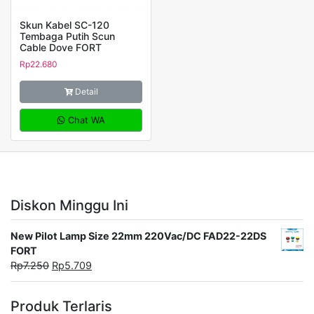
Skun Kabel SC-120
Tembaga Putih Scun
Cable Dove FORT
Rp
22.680
Detail
Chat WA
Diskon Minggu Ini
New Pilot Lamp Size 22mm 220Vac/DC FAD22-22DS
FORT
Rp
7.250
Rp
5.709
Produk Terlaris