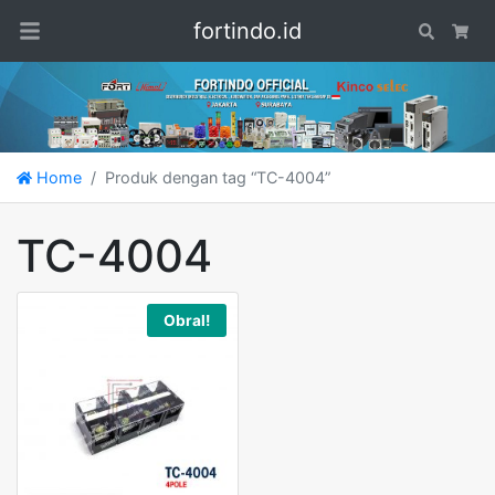
fortindo.id
Search
Car
Home
Produk dengan tag “TC-4004”
TC-4004
Obral!