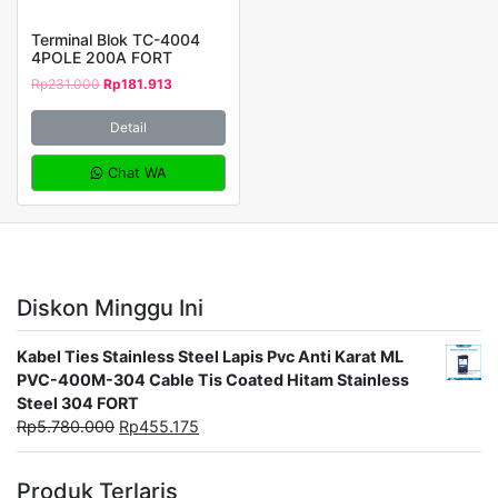
Terminal Blok TC-4004
4POLE 200A FORT
Rp
231.000
Rp
181.913
Detail
Chat WA
Diskon Minggu Ini
Kabel Ties Stainless Steel Lapis Pvc Anti Karat ML
PVC-400M-304 Cable Tis Coated Hitam Stainless
Steel 304 FORT
Rp
5.780.000
Rp
455.175
Produk Terlaris