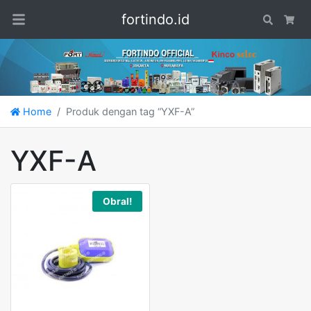
fortindo.id
Search
Car
Home
Produk dengan tag “YXF-A”
YXF-A
Obral!