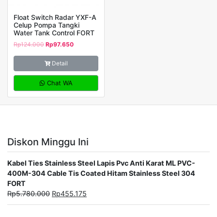
Float Switch Radar YXF-A
Celup Pompa Tangki
Water Tank Control FORT
Rp
124.000
Rp
97.650
Detail
Chat WA
Diskon Minggu Ini
Kabel Ties Stainless Steel Lapis Pvc Anti Karat ML PVC-
400M-304 Cable Tis Coated Hitam Stainless Steel 304
FORT
Rp
5.780.000
Rp
455.175