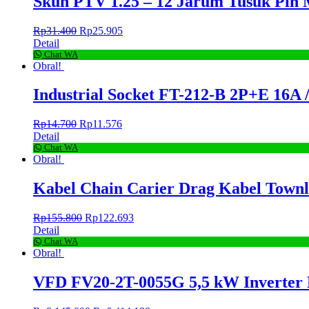
Skun PTV 1.25 – 12 Jarum Tusuk Pi
Rp
31.400
Rp
25.905
Detail
Chat WA
Obral!
Industrial Socket FT-212-B 2P+E 16A
Rp
14.700
Rp
11.576
Detail
Chat WA
Obral!
Kabel Chain Carier Drag Kabel Tow
Rp
155.800
Rp
122.693
Detail
Chat WA
Obral!
VFD FV20-2T-0055G 5,5 kW Inverter