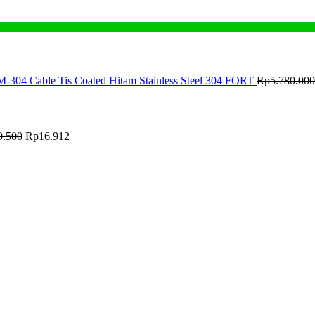
M-304 Cable Tis Coated Hitam Stainless Steel 304 FORT
Rp
5.780.000
0.500
Rp
16.912