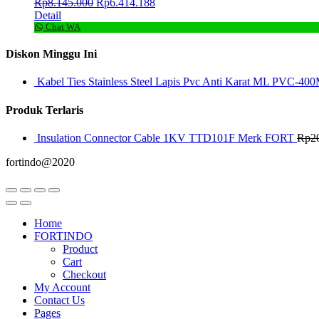
Rp
8.145.000
Rp
6.414.188
Detail
Chat WA
Diskon Minggu Ini
Kabel Ties Stainless Steel Lapis Pvc Anti Karat ML PVC-400
Produk Terlaris
Insulation Connector Cable 1KV TTD101F Merk FORT
Rp
2
fortindo@2020
Home
FORTINDO
Product
Cart
Checkout
My Account
Contact Us
Pages