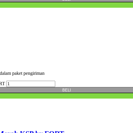
am paket pengiriman
ORT
BELI