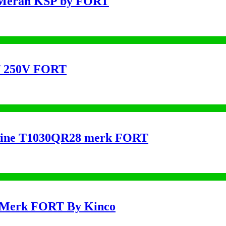
n Merah KSP by FORT
 / 250V FORT
nline T1030QR28 merk FORT
 Merk FORT By Kinco