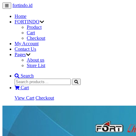
fortindo.id
Home
FORTINDO
Product
Cart
Checkout
My Account
Contact Us
Pages
About us
Store List
Search
Cart
View Cart
Checkout