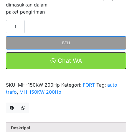
dimasukkan dalam
paket pengiriman
Kuantitas
Auto
Transformer
BELI
MH-
150KW
200Hp
Chat WA
3
Phase
50Hz
SKU:
MH-150KW 200Hp
Kategori:
FORT
Tag:
auto
Full
trafo
,
MH-150KW 200Hp
Copper
FORT
Deskripsi