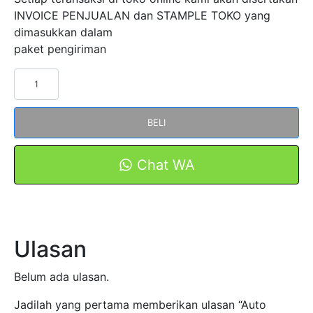
INVOICE PENJUALAN dan STAMPLE TOKO yang
dimasukkan dalam
paket pengiriman
Kuantitas
Auto
Transformer
BELI
MH-
150KW
200Hp
Chat WA
3
Phase
50Hz
Full
Ulasan
Copper
FORT
Belum ada ulasan.
Jadilah yang pertama memberikan ulasan “Auto