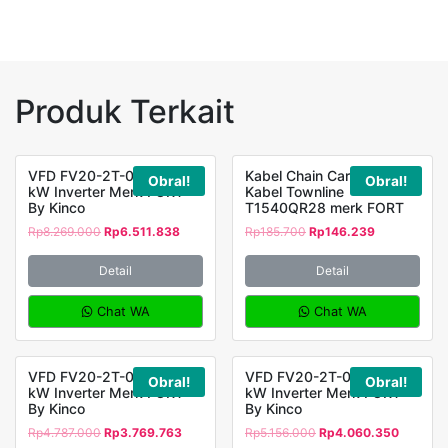
Produk Terkait
VFD FV20-2T-0075G 7,5
Kabel Chain Carier Drag
Obral!
Obral!
kW Inverter Merk FORT
Kabel Townline
By Kinco
T1540QR28 merk FORT
Rp
8.269.000
Rp
6.511.838
Rp
185.700
Rp
146.239
Detail
Detail
Chat WA
Chat WA
VFD FV20-2T-0022G 2,2
VFD FV20-2T-0037G 3,7
Obral!
Obral!
kW Inverter Merk FORT
kW Inverter Merk FORT
By Kinco
By Kinco
Rp
4.787.000
Rp
3.769.763
Rp
5.156.000
Rp
4.060.350