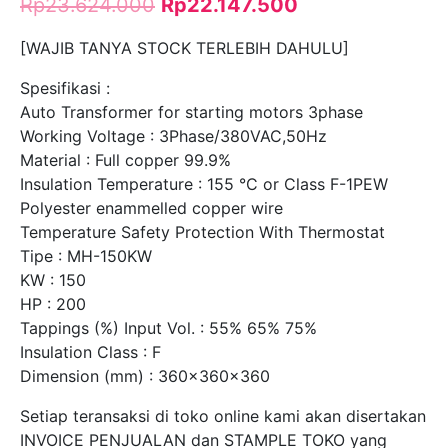
Rp
23.624.000
Rp
22.147.500
[WAJIB TANYA STOCK TERLEBIH DAHULU]
Spesifikasi :
Auto Transformer for starting motors 3phase
Working Voltage : 3Phase/380VAC,50Hz
Material : Full copper 99.9%
Insulation Temperature : 155 °C or Class F-1PEW
Polyester enammelled copper wire
Temperature Safety Protection With Thermostat
Tipe : MH-150KW
KW : 150
HP : 200
Tappings (%) Input Vol. : 55% 65% 75%
Insulation Class : F
Dimension (mm) : 360x360x360
Setiap teransaksi di toko online kami akan disertakan
INVOICE PENJUALAN dan STAMPLE TOKO yang