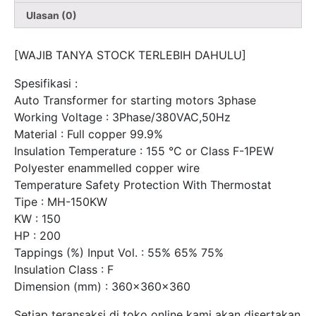
Ulasan (0)
[WAJIB TANYA STOCK TERLEBIH DAHULU]
Spesifikasi :
Auto Transformer for starting motors 3phase
Working Voltage : 3Phase/380VAC,50Hz
Material : Full copper 99.9%
Insulation Temperature : 155 °C or Class F-1PEW
Polyester enammelled copper wire
Temperature Safety Protection With Thermostat
Tipe : MH-150KW
KW : 150
HP : 200
Tappings (%) Input Vol. : 55% 65% 75%
Insulation Class : F
Dimension (mm) : 360x360x360
Setiap teransaksi di toko online kami akan disertakan