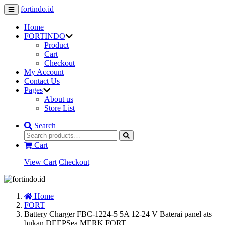
fortindo.id
Home
FORTINDO
Product
Cart
Checkout
My Account
Contact Us
Pages
About us
Store List
Search
Cart
View Cart
Checkout
Home
FORT
Battery Charger FBC-1224-5 5A 12-24 V Baterai panel ats
bukan DEEPSea MERK FORT