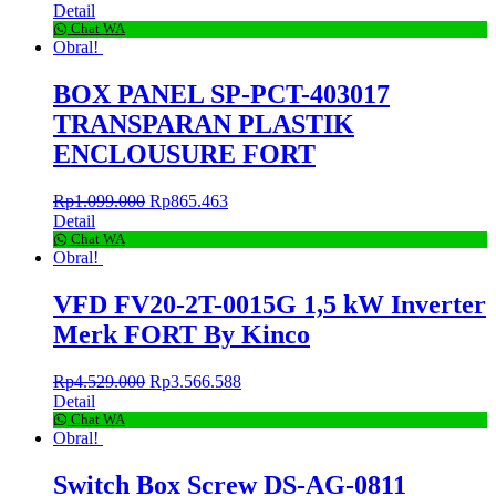
Detail
Chat WA
Obral!
BOX PANEL SP-PCT-403017
TRANSPARAN PLASTIK
ENCLOUSURE FORT
Rp
1.099.000
Rp
865.463
Detail
Chat WA
Obral!
VFD FV20-2T-0015G 1,5 kW Inverter
Merk FORT By Kinco
Rp
4.529.000
Rp
3.566.588
Detail
Chat WA
Obral!
Switch Box Screw DS-AG-0811