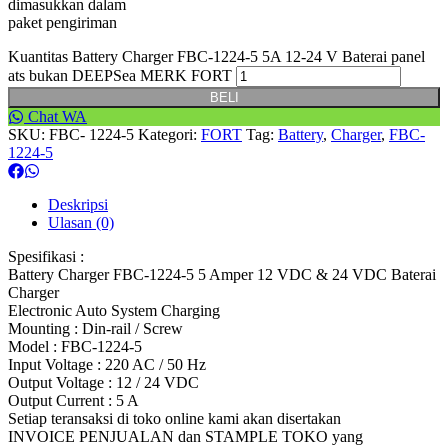
dimasukkan dalam
paket pengiriman
Kuantitas Battery Charger FBC-1224-5 5A 12-24 V Baterai panel
ats bukan DEEPSea MERK FORT
BELI
Chat WA
SKU:
FBC- 1224-5
Kategori:
FORT
Tag:
Battery
,
Charger
,
FBC-
1224-5
Deskripsi
Ulasan (0)
Spesifikasi :
Battery Charger FBC-1224-5 5 Amper 12 VDC & 24 VDC Baterai
Charger
Electronic Auto System Charging
Mounting : Din-rail / Screw
Model : FBC-1224-5
Input Voltage : 220 AC / 50 Hz
Output Voltage : 12 / 24 VDC
Output Current : 5 A
Setiap teransaksi di toko online kami akan disertakan
INVOICE PENJUALAN dan STAMPLE TOKO yang