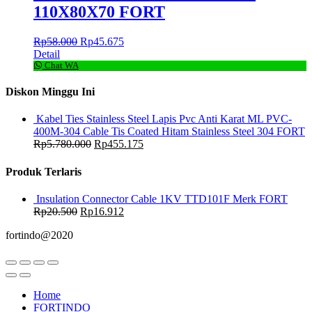
110X80X70 FORT
Rp
58.000
Rp
45.675
Detail
Chat WA
Diskon Minggu Ini
Kabel Ties Stainless Steel Lapis Pvc Anti Karat ML PVC-
400M-304 Cable Tis Coated Hitam Stainless Steel 304 FORT
Rp
5.780.000
Rp
455.175
Produk Terlaris
Insulation Connector Cable 1KV TTD101F Merk FORT
Rp
20.500
Rp
16.912
fortindo@2020
Home
FORTINDO