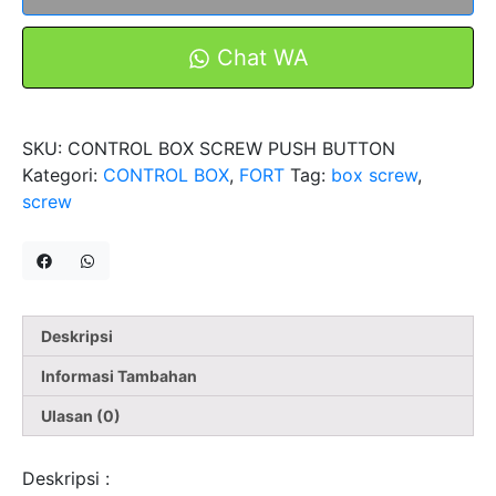
Button
Station
Chat WA
GOB-
3A
22mm
SKU:
CONTROL BOX SCREW PUSH BUTTON
3
Kategori:
CONTROL BOX
,
FORT
Tag:
box screw
,
Hole
screw
Lubang
Model
Telemecanique
Deskripsi
Informasi Tambahan
Ulasan (0)
Deskripsi :