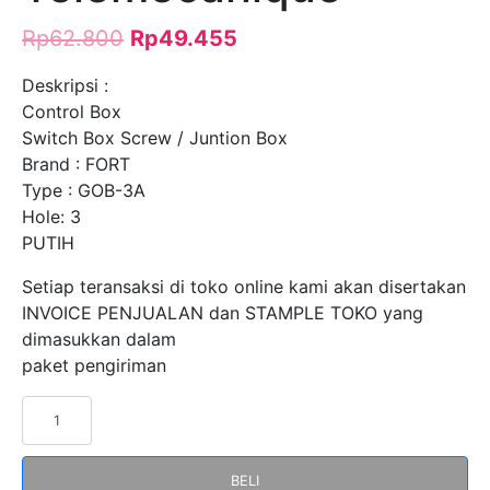
Rp
62.800
Rp
49.455
Deskripsi :
Control Box
Switch Box Screw / Juntion Box
Brand : FORT
Type : GOB-3A
Hole: 3
PUTIH
Setiap teransaksi di toko online kami akan disertakan
INVOICE PENJUALAN dan STAMPLE TOKO yang
dimasukkan dalam
paket pengiriman
Kuantitas
Control
Box
BELI
Push