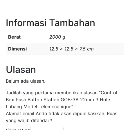
22mm
3
Informasi Tambahan
Hole
Lubang
Model
Berat
2000 g
Telemecanique
Dimensi
12.5 × 12.5 × 7.5 cm
Ulasan
Belum ada ulasan.
Jadilah yang pertama memberikan ulasan “Control
Box Push Button Station GOB-3A 22mm 3 Hole
Lubang Model Telemecanique”
Alamat email Anda tidak akan dipublikasikan.
Ruas
yang wajib ditandai
*