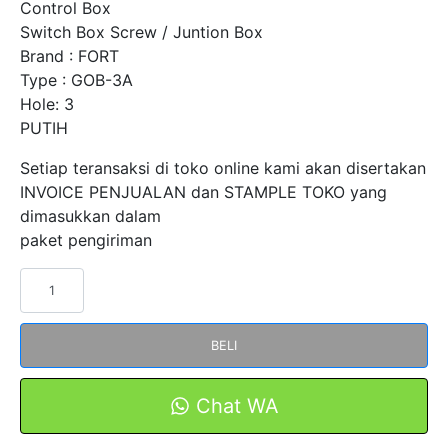
Control Box
Switch Box Screw / Juntion Box
Brand : FORT
Type : GOB-3A
Hole: 3
PUTIH
Setiap teransaksi di toko online kami akan disertakan
INVOICE PENJUALAN dan STAMPLE TOKO yang
dimasukkan dalam
paket pengiriman
Kuantitas
Control
Box
BELI
Push
Button
Station
Chat WA
GOB-
3A