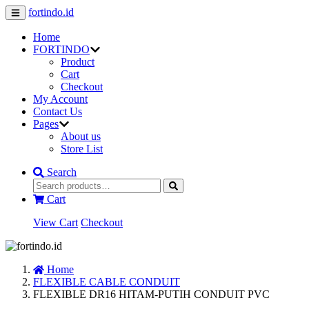
fortindo.id
Home
FORTINDO
Product
Cart
Checkout
My Account
Contact Us
Pages
About us
Store List
Search
Cart
View Cart
Checkout
Home
FLEXIBLE CABLE CONDUIT
FLEXIBLE DR16 HITAM-PUTIH CONDUIT PVC