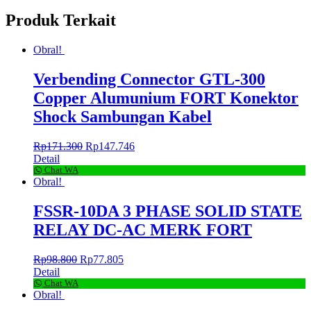
Produk Terkait
Obral!
Verbending Connector GTL-300
Copper Alumunium FORT Konektor
Shock Sambungan Kabel
Rp
171.300
Rp
147.746
Detail
Chat WA
Obral!
FSSR-10DA 3 PHASE SOLID STATE
RELAY DC-AC MERK FORT
Rp
98.800
Rp
77.805
Detail
Chat WA
Obral!