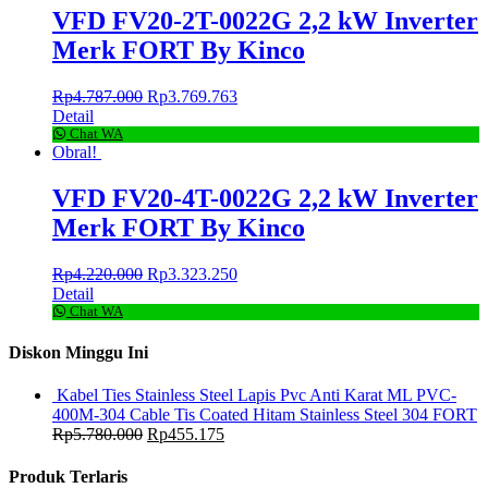
VFD FV20-2T-0022G 2,2 kW Inverter
Merk FORT By Kinco
Rp
4.787.000
Rp
3.769.763
Detail
Chat WA
Obral!
VFD FV20-4T-0022G 2,2 kW Inverter
Merk FORT By Kinco
Rp
4.220.000
Rp
3.323.250
Detail
Chat WA
Diskon Minggu Ini
Kabel Ties Stainless Steel Lapis Pvc Anti Karat ML PVC-
400M-304 Cable Tis Coated Hitam Stainless Steel 304 FORT
Rp
5.780.000
Rp
455.175
Produk Terlaris