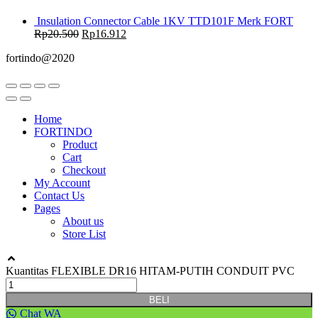
Insulation Connector Cable 1KV TTD101F Merk FORT
Rp
20.500
Rp
16.912
fortindo@2020
Home
FORTINDO
Product
Cart
Checkout
My Account
Contact Us
Pages
About us
Store List
Kuantitas FLEXIBLE DR16 HITAM-PUTIH CONDUIT PVC
BELI
Chat WA