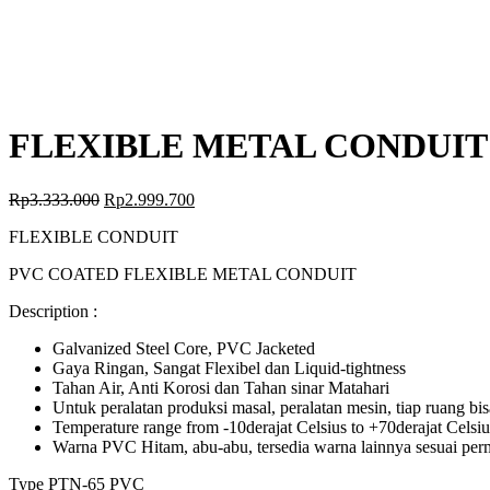
FLEXIBLE METAL CONDUIT 
Rp
3.333.000
Rp
2.999.700
FLEXIBLE CONDUIT
PVC COATED FLEXIBLE METAL CONDUIT
Description :
Galvanized Steel Core, PVC Jacketed
Gaya Ringan, Sangat Flexibel dan Liquid-tightness
Tahan Air, Anti Korosi dan Tahan sinar Matahari
Untuk peralatan produksi masal, peralatan mesin, tiap ruang bisa
Temperature range from -10derajat Celsius to +70derajat Celsiu
Warna PVC Hitam, abu-abu, tersedia warna lainnya sesuai per
Type PTN-65 PVC