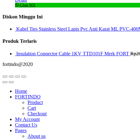
Chat WA
Diskon Minggu Ini
Kabel Ties Stainless Steel Lapis Pvc Anti Karat ML PVC-400
Produk Terlaris
Insulation Connector Cable 1KV TTD101F Merk FORT
Rp
2
fortindo@2020
Home
FORTINDO
Product
Cart
Checkout
My Account
Contact Us
Pages
About us