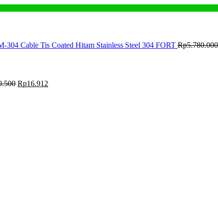
M-304 Cable Tis Coated Hitam Stainless Steel 304 FORT
Rp
5.780.000
0.500
Rp
16.912