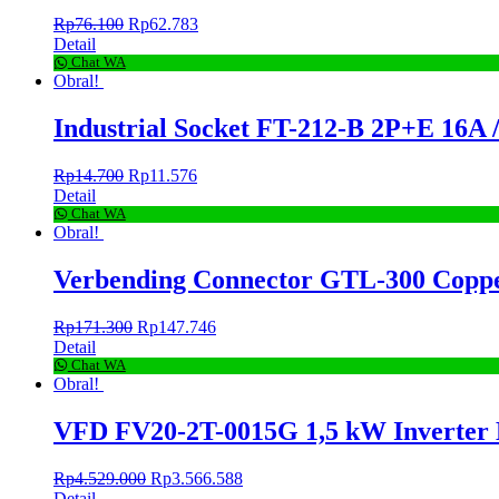
Rp
76.100
Rp
62.783
Detail
Chat WA
Obral!
Industrial Socket FT-212-B 2P+E 16A
Rp
14.700
Rp
11.576
Detail
Chat WA
Obral!
Verbending Connector GTL-300 Cop
Rp
171.300
Rp
147.746
Detail
Chat WA
Obral!
VFD FV20-2T-0015G 1,5 kW Inverter
Rp
4.529.000
Rp
3.566.588
Detail