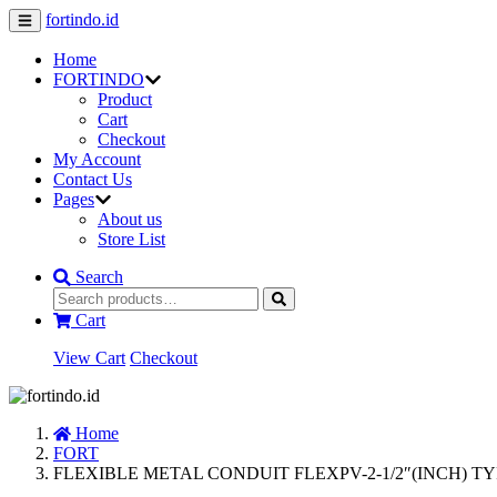
fortindo.id
Home
FORTINDO
Product
Cart
Checkout
My Account
Contact Us
Pages
About us
Store List
Search
Cart
View Cart
Checkout
Home
FORT
FLEXIBLE METAL CONDUIT FLEXPV-2-1/2″(INCH) T