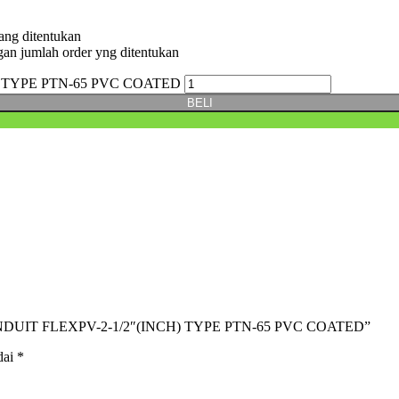
ang ditentukan
gan jumlah order yng ditentukan
) TYPE PTN-65 PVC COATED
BELI
 CONDUIT FLEXPV-2-1/2″(INCH) TYPE PTN-65 PVC COATED”
dai
*