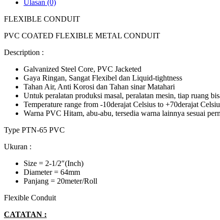
Ulasan (0)
FLEXIBLE CONDUIT
PVC COATED FLEXIBLE METAL CONDUIT
Description :
Galvanized Steel Core, PVC Jacketed
Gaya Ringan, Sangat Flexibel dan Liquid-tightness
Tahan Air, Anti Korosi dan Tahan sinar Matahari
Untuk peralatan produksi masal, peralatan mesin, tiap ruang bisa
Temperature range from -10derajat Celsius to +70derajat Celsiu
Warna PVC Hitam, abu-abu, tersedia warna lainnya sesuai per
Type PTN-65 PVC
Ukuran :
Size = 2-1/2″(Inch)
Diameter = 64mm
Panjang = 20meter/Roll
Flexible Conduit
CATATAN :