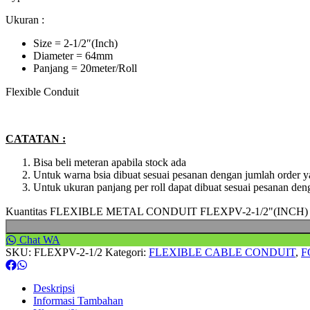
Ukuran :
Size = 2-1/2″(Inch)
Diameter = 64mm
Panjang = 20meter/Roll
Flexible Conduit
CATATAN :
Bisa beli meteran apabila stock ada
Untuk warna bsia dibuat sesuai pesanan dengan jumlah order y
Untuk ukuran panjang per roll dapat dibuat sesuai pesanan den
Kuantitas FLEXIBLE METAL CONDUIT FLEXPV-2-1/2"(INCH
Chat WA
SKU:
FLEXPV-2-1/2
Kategori:
FLEXIBLE CABLE CONDUIT
,
F
Deskripsi
Informasi Tambahan