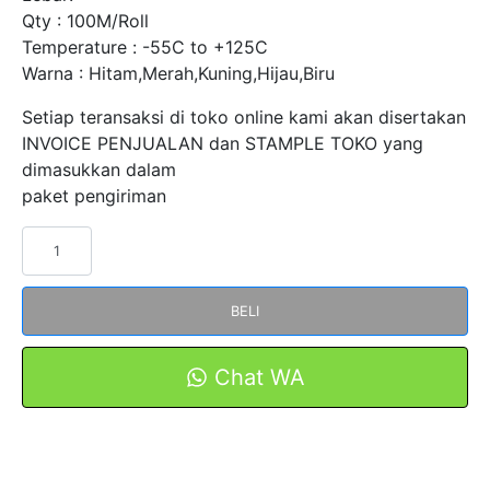
Qty : 100M/Roll
Temperature : -55C to +125C
Warna : Hitam,Merah,Kuning,Hijau,Biru
Setiap teransaksi di toko online kami akan disertakan
INVOICE PENJUALAN dan STAMPLE TOKO yang
dimasukkan dalam
paket pengiriman
Kuantitas
Heat
Shrink
BELI
Tubing
1kV
Diameter
Chat WA
14mm
HS-
14
Merah