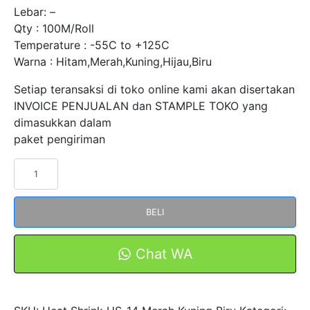
Lebar: –
Qty : 100M/Roll
Temperature : -55C to +125C
Warna : Hitam,Merah,Kuning,Hijau,Biru
Setiap teransaksi di toko online kami akan disertakan
INVOICE PENJUALAN dan STAMPLE TOKO yang
dimasukkan dalam
paket pengiriman
Kuantitas
Heat
Shrink
BELI
Tubing
1kV
Diameter
Chat WA
14mm
HS-
14