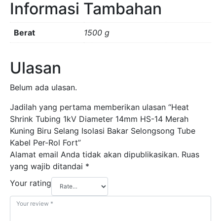
Informasi Tambahan
Kuning
Biru
Selang
Berat
1500 g
Isolasi
Bakar
Ulasan
Selongsong
Tube
Belum ada ulasan.
Kabel
Per-
Jadilah yang pertama memberikan ulasan “Heat
Rol
Shrink Tubing 1kV Diameter 14mm HS-14 Merah
Fort
Kuning Biru Selang Isolasi Bakar Selongsong Tube
Kabel Per-Rol Fort”
Alamat email Anda tidak akan dipublikasikan.
Ruas
yang wajib ditandai
*
Your rating