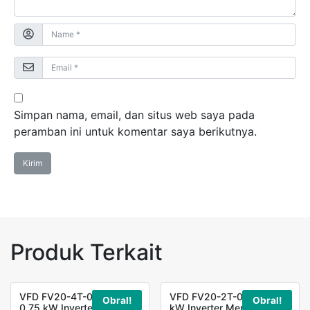
Simpan nama, email, dan situs web saya pada
peramban ini untuk komentar saya berikutnya.
Produk Terkait
VFD FV20-4T-0007G
VFD FV20-2T-0022G 2,2
Obral!
Obral!
0,75 kW Inverter Merk
kW Inverter Merk FORT