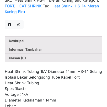
SKU:
Heat Shrink HS-14 Merah Kuning Biru
Kategori:
Merah
FORT
,
HEAT SHRINK
Tag:
Heat Shrink
,
HS-14
,
Merah
Kuning
Kuning Biru
Biru
Selang
Isolasi
Bakar
Selongsong
Deskripsi
Tube
Kabel
Informasi Tambahan
Per-
Ulasan (0)
Rol
Fort
Heat Shrink Tubing 1kV Diameter 14mm HS-14 Selang
Isolasi Bakar Selongsong Tube Kabel Fort
Heat Shrink Tubing
Spesifikasi :
Voltage : 1kV
Diameter Kedalaman : 14mm
Lebar: –