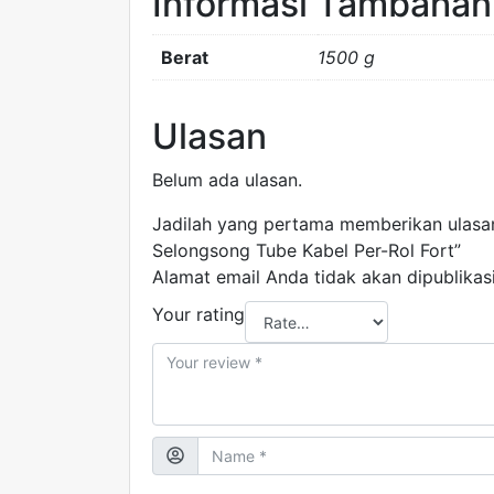
Informasi Tambahan
Biru
Selang
Berat
1500 g
Isolasi
Bakar
Ulasan
Selongsong
Tube
Belum ada ulasan.
Kabel
Per-
Jadilah yang pertama memberikan ulasan
Rol
Selongsong Tube Kabel Per-Rol Fort”
Fort
Alamat email Anda tidak akan dipublikas
Your rating