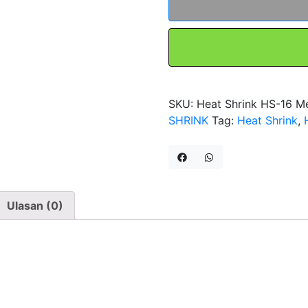
Tubing
1kV
Diameter
16mm
HS-
16
SKU:
Heat Shrink HS-16 Me
Merah
SHRINK
Tag:
Heat Shrink
,
Kuning
Biru
Selang
Isolasi
Bakar
Ulasan (0)
Selongsong
Tube
Kabel
Per-
Rol
Fort