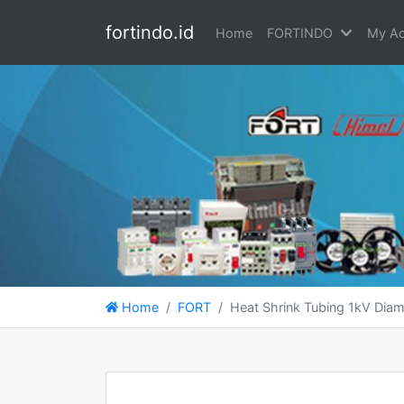
fortindo.id
Home
FORTINDO
My Ac
Home
FORT
Heat Shrink Tubing 1kV Diam