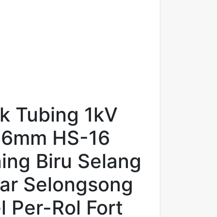
nk Tubing 1kV
 16mm HS-16
ing Biru Selang
kar Selongsong
 Per-Rol Fort