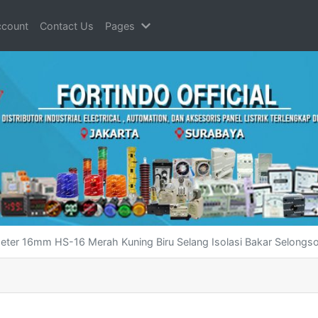
count
Contact Us
Pages
eter 16mm HS-16 Merah Kuning Biru Selang Isolasi Bakar Selongso