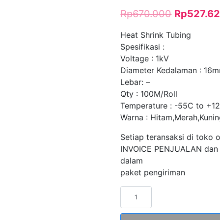
Rp
670.000
Rp
527.6
Heat Shrink Tubing
Spesifikasi :
Voltage : 1kV
Diameter Kedalaman : 16
Lebar: –
Qty : 100M/Roll
Temperature : -55C to +1
Warna : Hitam,Merah,Kuning
Setiap teransaksi di toko 
INVOICE PENJUALAN dan
dalam
paket pengiriman
Kuantitas
Heat
Shrink