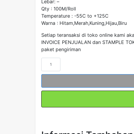
Lebar: –
Qty : 100M/Roll
Temperature : -55C to +125C
Warna : Hitam,Merah,Kuning,Hijau,Biru
Setiap teransaksi di toko online kami ak
INVOICE PENJUALAN dan STAMPLE TOK
paket pengiriman
Kuantitas
Heat
Shrink
Tubing
1kV
Diameter
16mm
HS-
16
Merah
Kuning