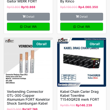
Gaitor MERK FORT
By Kinco
Rol
Rp
13.800
Rp
10.868
Rp
5.156.000
Rp
4.060.350
Fort
Detail
Detail
Chat WA
Chat WA
Obral!
Obral!
Verbending Connector
Kabel Chain Carier Drag
GTL-300 Copper
Kabel Townline
Alumunium FORT Konektor
T1540QR28 merk FORT
Shock Sambungan Kabel
Rp
185.700
Rp
146.239
Rp
171.300
Rp
147.746