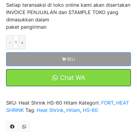
Setiap teransaksi di toko online kami akan disertakan
INVOICE PENJUALAN dan STAMPLE TOKO yang
dimasukkan dalam
paket pengiriman
Kuantitas
Heat
Shrink
BELI
Tubing
1kV
Diameter
Chat WA
60mm
HS-
60
SKU:
Heat Shrink HS-60 Hitam
Kategori:
FORT
,
HEAT
Hitam
SHRINK
Tag:
Heat Shrink
,
Hitam
,
HS-60
Selang
Isolasi
Bakar
Selongsong