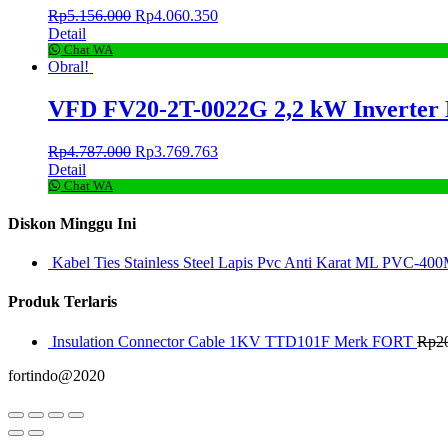
Rp
5.156.000
Rp
4.060.350
Detail
Chat WA
Obral!
VFD FV20-2T-0022G 2,2 kW Inverter
Rp
4.787.000
Rp
3.769.763
Detail
Chat WA
Diskon Minggu Ini
Kabel Ties Stainless Steel Lapis Pvc Anti Karat ML PVC-400
Produk Terlaris
Insulation Connector Cable 1KV TTD101F Merk FORT
Rp
2
fortindo@2020