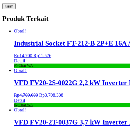
Produk Terkait
Obral!
Industrial Socket FT-212-B 2P+E 16A
Rp
14.700
Rp
11.576
Detail
Chat WA
Obral!
VFD FV20-2S-0022G 2,2 kW Inverter
Rp
4.709.000
Rp
3.708.338
Detail
Chat WA
Obral!
VFD FV20-2T-0037G 3,7 kW Inverter