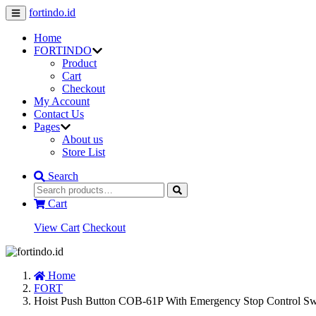
fortindo.id
Home
FORTINDO
Product
Cart
Checkout
My Account
Contact Us
Pages
About us
Store List
Search
Cart
View Cart
Checkout
Home
FORT
Hoist Push Button COB-61P With Emergency Stop Control S