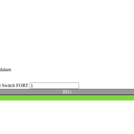
dalam
ol Switch FORT
BELI