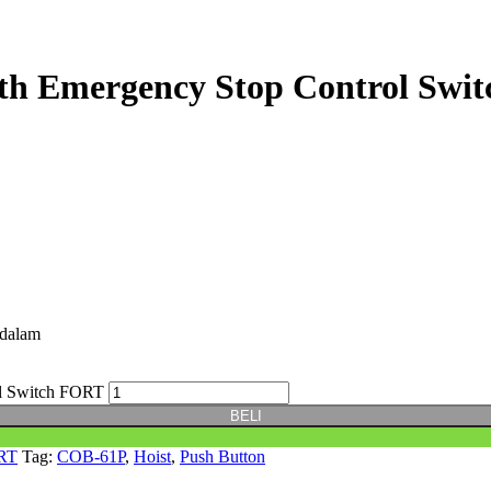
th Emergency Stop Control Swi
dalam
ol Switch FORT
BELI
RT
Tag:
COB-61P
,
Hoist
,
Push Button