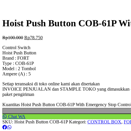
Hoist Push Button COB-61P Wi
Rp
100.000
Rp
78.750
Control Switch
Hoist Push Button
Brand : FORT
Type : COB-61P
Model : 2 Tombol
Ampere (A) : 5
Setiap teransaksi di toko online kami akan disertakan
INVOICE PENJUALAN dan STAMPLE TOKO yang dimasukkan 
paket pengiriman
Kuantitas Hoist Push Button COB-61P With Emergency Stop Contr
Chat WA
SKU:
Hoist Push Button COB-61P
Kategori:
CONTROL BOX
,
FO