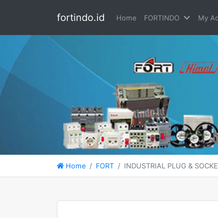
fortindo.id
Home
FORTINDO
My Ac
Home
FORT
INDUSTRIAL PLUG & SOCK