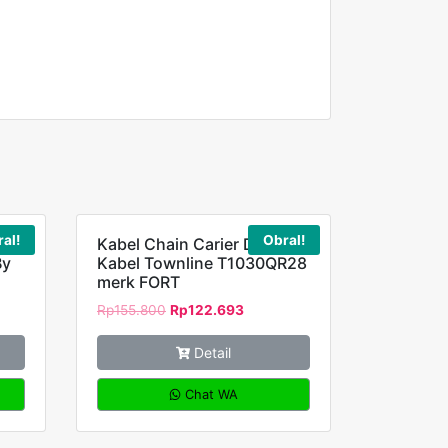
al!
Obral!
Kabel Chain Carier Drag
By
Kabel Townline T1030QR28
merk FORT
Rp
155.800
Rp
122.693
Detail
Chat WA