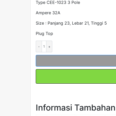
Type CEE-1023 3 Pole
Ampere 32A
Size : Panjang 23, Lebar 21, Tinggi 5
Plug Top
Kuantitas
INDUSTRIAL
PLUG
&
SOCKET
CEE
1023
3POLE
32A
CABANG3
Informasi Tambahan
FORT