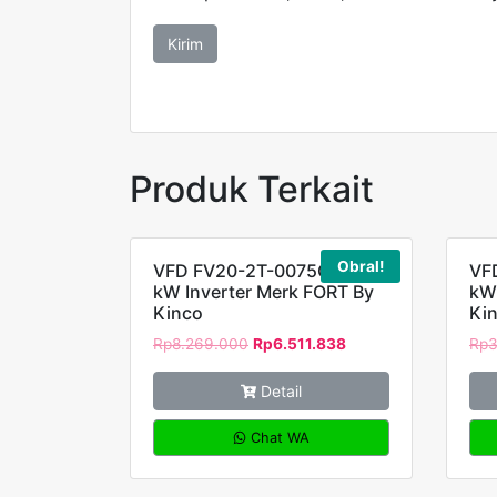
Produk Terkait
Obral!
VFD FV20-2T-0075G 7,5
VF
kW Inverter Merk FORT By
kW 
Kinco
Ki
Rp
8.269.000
Rp
6.511.838
Rp
3
Detail
Chat WA