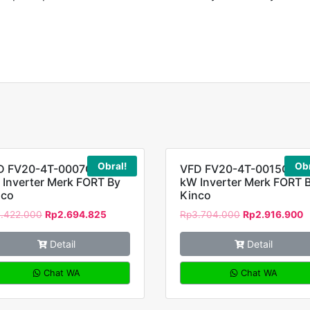
Obral!
Obr
D FV20-4T-0007G 0,75
VFD FV20-4T-0015G 1,5
Inverter Merk FORT By
kW Inverter Merk FORT 
nco
Kinco
.422.000
Rp
2.694.825
Rp
3.704.000
Rp
2.916.900
Detail
Detail
Chat WA
Chat WA