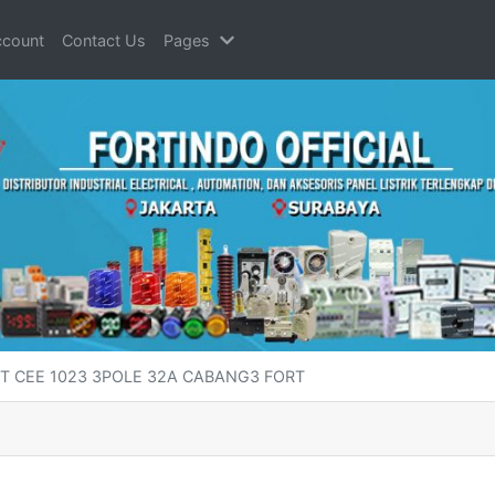
count
Contact Us
Pages
ET CEE 1023 3POLE 32A CABANG3 FORT