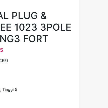
AL PLUG &
EE 1023 3POLE
NG3 FORT
75
(CEE)
, Tinggi 5