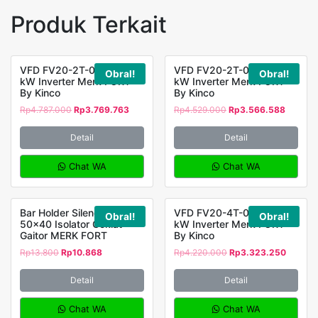
Produk Terkait
VFD FV20-2T-0022G 2,2
VFD FV20-2T-0015G 1,5
Obral!
Obral!
kW Inverter Merk FORT
kW Inverter Merk FORT
By Kinco
By Kinco
Rp
4.787.000
Rp
3.769.763
Rp
4.529.000
Rp
3.566.588
Detail
Detail
Chat WA
Chat WA
Bar Holder Silender Type
VFD FV20-4T-0022G 2,2
Obral!
Obral!
50×40 Isolator Coklat
kW Inverter Merk FORT
Gaitor MERK FORT
By Kinco
Rp
13.800
Rp
10.868
Rp
4.220.000
Rp
3.323.250
Detail
Detail
Chat WA
Chat WA