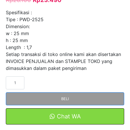
Spesifikasi :
Tipe : PWD-2525
Dimension:
w : 25 mm
h : 25 mm
Length : 1,7
Setiap transaksi di toko online kami akan disertakan
INVOICE PENJUALAN dan STAMPLE TOKO yang
dimasukkan dalam paket pengiriman
Kuantitas
Kabel
Duct
BELI
Dengan
Slot
Lubang
Chat WA
Abu
Abu