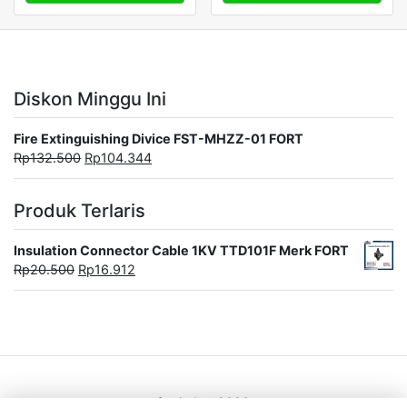
Diskon Minggu Ini
Fire Extinguishing Divice FST-MHZZ-01 FORT
Rp
132.500
Rp
104.344
Produk Terlaris
Insulation Connector Cable 1KV TTD101F Merk FORT
Rp
20.500
Rp
16.912
fortindo@2020