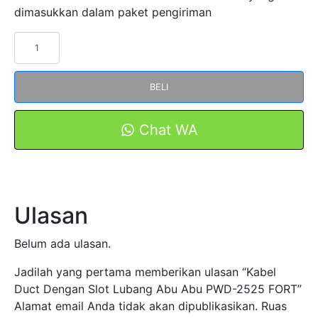
dimasukkan dalam paket pengiriman
Kuantitas
Kabel
Duct
BELI
Dengan
Slot
Lubang
Chat WA
Abu
Abu
PWD-
2525
Ulasan
FORT
Belum ada ulasan.
Jadilah yang pertama memberikan ulasan “Kabel
Duct Dengan Slot Lubang Abu Abu PWD-2525 FORT”
Alamat email Anda tidak akan dipublikasikan.
Ruas