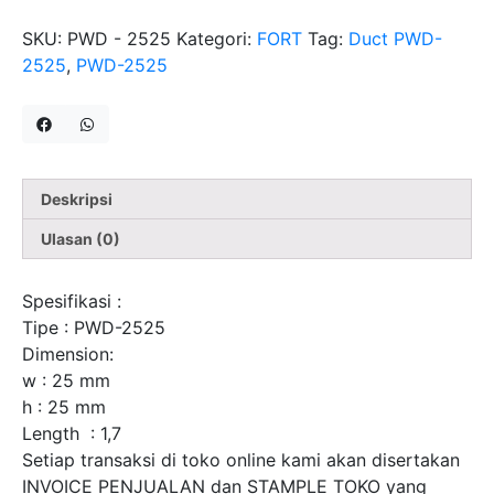
PWD-
SKU:
PWD - 2525
Kategori:
FORT
Tag:
Duct PWD-
2525
2525
,
PWD-2525
FORT
Deskripsi
Ulasan (0)
Spesifikasi :
Tipe : PWD-2525
Dimension:
w : 25 mm
h : 25 mm
Length : 1,7
Setiap transaksi di toko online kami akan disertakan
INVOICE PENJUALAN dan STAMPLE TOKO yang