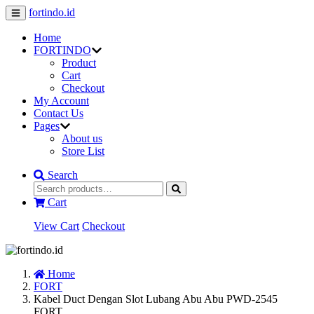
fortindo.id
Home
FORTINDO
Product
Cart
Checkout
My Account
Contact Us
Pages
About us
Store List
Search
Cart
View Cart
Checkout
Home
FORT
Kabel Duct Dengan Slot Lubang Abu Abu PWD-2545
FORT