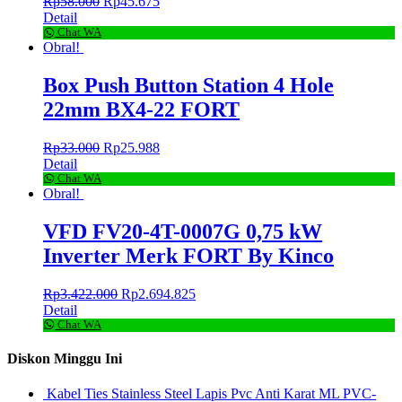
Rp
58.000
Rp
45.675
Detail
Chat WA
Obral!
Box Push Button Station 4 Hole
22mm BX4-22 FORT
Rp
33.000
Rp
25.988
Detail
Chat WA
Obral!
VFD FV20-4T-0007G 0,75 kW
Inverter Merk FORT By Kinco
Rp
3.422.000
Rp
2.694.825
Detail
Chat WA
Diskon Minggu Ini
Kabel Ties Stainless Steel Lapis Pvc Anti Karat ML PVC-