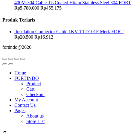
400M-304 Cable Tis Coated Hitam Stainless Steel 304 FORT
Rp
5.780.000
Rp
455.175
Produk Terlaris
Insulation Connector Cable 1KV TTD101F Merk FORT
Rp
20.500
Rp
16.912
fortindo@2020
Home
FORTINDO
Product
Cart
Checkout
My Account
Contact Us
Pages
About us
Store List