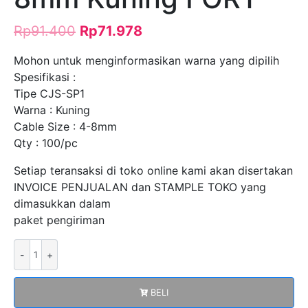
Rp
91.400
Rp
71.978
Mohon untuk menginformasikan warna yang dipilih
Spesifikasi :
Tipe CJS-SP1
Warna : Kuning
Cable Size : 4-8mm
Qty : 100/pc
Setiap teransaksi di toko online kami akan disertakan
INVOICE PENJUALAN dan STAMPLE TOKO yang
dimasukkan dalam
paket pengiriman
Kuantitas
Lasdop
Double
BELI
Wings