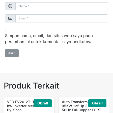
Simpan nama, email, dan situs web saya pada
peramban ini untuk komentar saya berikutnya.
Produk Terkait
VFD FV20-2T-0015G 1,5
Auto Transformer MH-
Obral!
Obral!
kW Inverter Merk FORT
95KW 125Hp 3 Phase
By Kinco
50Hz Full Copper FORT