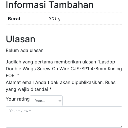
Informasi Tambahan
8mm
Kuning
FORT
Berat
301 g
Ulasan
Belum ada ulasan.
Jadilah yang pertama memberikan ulasan “Lasdop
Double Wings Screw On Wire CJS-SP1 4-8mm Kuning
FORT”
Alamat email Anda tidak akan dipublikasikan.
Ruas
yang wajib ditandai
*
Your rating