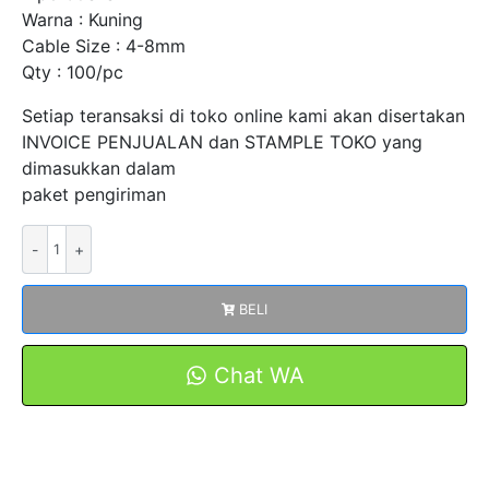
Warna : Kuning
Cable Size : 4-8mm
Qty : 100/pc
Setiap teransaksi di toko online kami akan disertakan
INVOICE PENJUALAN dan STAMPLE TOKO yang
dimasukkan dalam
paket pengiriman
Kuantitas
Lasdop
Double
BELI
Wings
Screw
On
Chat WA
Wire
CJS-
SP1
4-