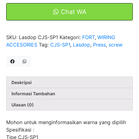
Screw
On
Chat WA
Wire
CJS-
SP1
SKU:
Lasdop CJS-SP1
Kategori:
FORT
,
WIRING
4-
ACCESORIES
Tag:
CJS-SP1
,
Lasdop
,
Press
,
screw
8mm
Kuning
FORT
Deskripsi
Informasi Tambahan
Ulasan (0)
Mohon untuk menginformasikan warna yang dipilih
Spesifikasi :
Tipe CJS-SP1