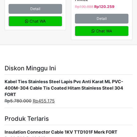
Rp
190.888
Rp
120.259
Detail
Detail
Chat WA
Chat WA
Diskon Minggu Ini
Kabel Ties Stainless Steel Lapis Pvc Anti Karat ML PVC-
400M-304 Cable Tis Coated Hitam Stainless Steel 304
FORT
Rp
5.780.000
Rp
455.175
Produk Terlaris
Insulation Connector Cable 1KV TTD101F Merk FORT