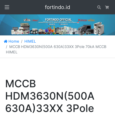
fortindo.id
Search
Car
Home
HIMEL
MCCB HDM3630N(500A 630A)33XX 3Pole 70kA MCCB
HIMEL
MCCB
HDM3630N(500A
630A)33XX 3Pole