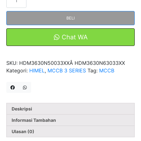
MCCB
HDM3630N(500A
BELI
630A)33XX
3Pole
70kA
Chat WA
MCCB
HIMEL
SKU:
HDM3630N50033XXÂ HDM3630N63033XX
Kategori:
HIMEL
,
MCCB 3 SERIES
Tag:
MCCB
Deskripsi
Informasi Tambahan
Ulasan (0)