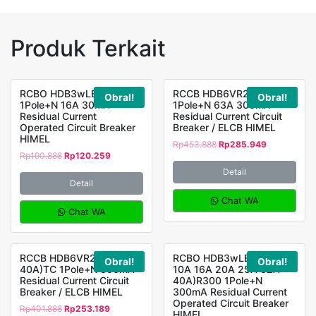
Produk Terkait
RCBO HDB3wLEN1C16
RCCB HDB6VR263TC
Obral!
Obral!
1Pole+N 16A 30mA
1Pole+N 63A 300mA
Residual Current
Residual Current Circuit
Operated Circuit Breaker
Breaker / ELCB HIMEL
HIMEL
Rp
453.888
Rp
285.949
Rp
190.888
Rp
120.259
Detail
Detail
Chat WA
Chat WA
RCCB HDB6VR2 (25A
RCBO HDB3wLEN1C(6A
Obral!
Obral!
40A)TC 1Pole+N 300mA
10A 16A 20A 25A 32A
Residual Current Circuit
40A)R300 1Pole+N
Breaker / ELCB HIMEL
300mA Residual Current
Operated Circuit Breaker
Rp
401.888
Rp
253.189
HIMEL