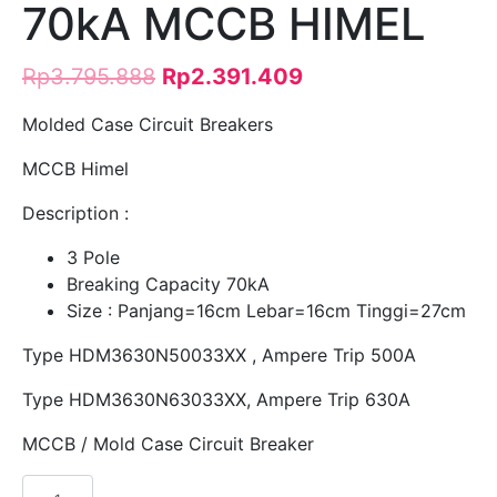
70kA MCCB HIMEL
Rp
3.795.888
Rp
2.391.409
Molded Case Circuit Breakers
MCCB Himel
Description :
3 Pole
Breaking Capacity 70kA
Size : Panjang=16cm Lebar=16cm Tinggi=27cm
Type HDM3630N50033XX , Ampere Trip 500A
Type HDM3630N63033XX, Ampere Trip 630A
MCCB / Mold Case Circuit Breaker
Kuantitas