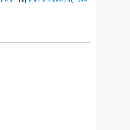
ri:
FORT
Tag:
FORT
,
FT-JK63-220
,
TRAFO