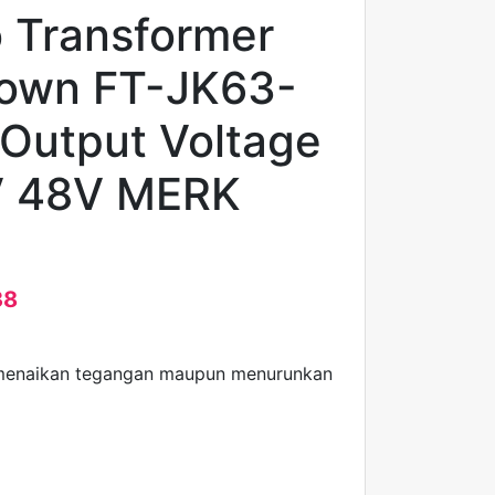
o Transformer
own FT-JK63-
Output Voltage
V 48V MERK
38
k menaikan tegangan maupun menurunkan