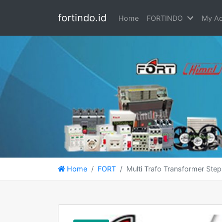
fortindo.id
Home
FORTINDO
My Ac
Home
FORT
Multi Trafo Transformer S