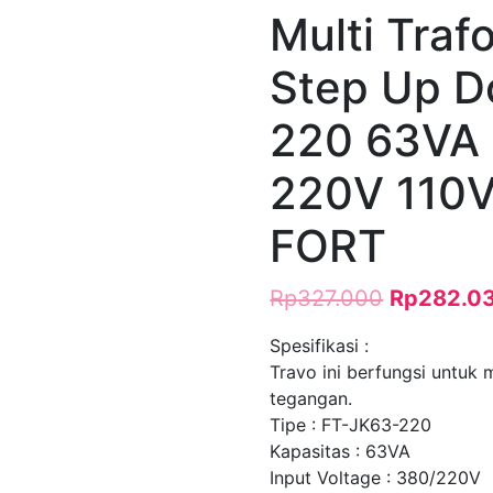
Multi Traf
Step Up D
220 63VA 
220V 110
FORT
Rp
327.000
Rp
282.0
Spesifikasi :
Travo ini berfungsi untu
tegangan.
Tipe : FT-JK63-220
Kapasitas : 63VA
Input Voltage : 380/220V