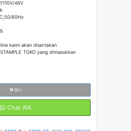
V/110V/48V
ck
AC,50/60Hz
9%
nline kami akan disertakan
 STAMPLE TOKO yang dimasukkan
BELI
Chat WA