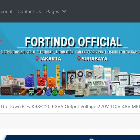
count
Contact Us
Pages
tep Up Down FT-JK63-220 63VA Output Voltage 220V 110V 48V M