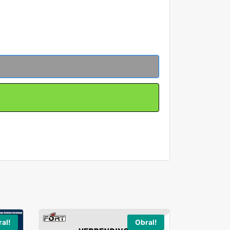
al!
Obral!