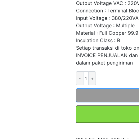
Output Voltage VAC : 220
Connection : Terminal Blo
Input Voltage : 380/220V
Output Voltage : Multiple
Material : Full Copper 99.
Insulation Class : B
Setiap transaksi di toko o
INVOICE PENJUALAN dan
dalam paket pengiriman
Kuantitas
Multi
Trafo
Transformer
Step
Up
Down
FT-
JK63-