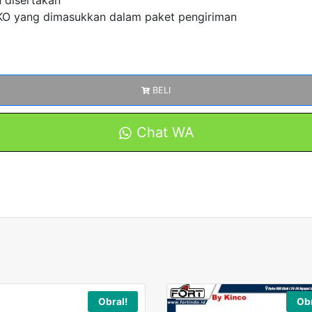
n disertakan
 yang dimasukkan dalam paket pengiriman
BELI
Chat WA
Obral!
Obr