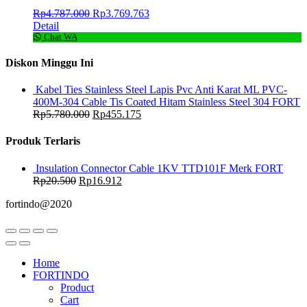
Rp
4.787.000
Rp
3.769.763
Detail
Chat WA
Diskon Minggu Ini
Kabel Ties Stainless Steel Lapis Pvc Anti Karat ML PVC-
400M-304 Cable Tis Coated Hitam Stainless Steel 304 FORT
Rp
5.780.000
Rp
455.175
Produk Terlaris
Insulation Connector Cable 1KV TTD101F Merk FORT
Rp
20.500
Rp
16.912
fortindo@2020
Home
FORTINDO
Product
Cart