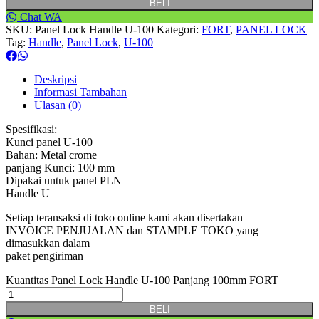
BELI
Chat WA
SKU:
Panel Lock Handle U-100
Kategori:
FORT
,
PANEL LOCK
Tag:
Handle
,
Panel Lock
,
U-100
Deskripsi
Informasi Tambahan
Ulasan (0)
Spesifikasi:
Kunci panel U-100
Bahan: Metal crome
panjang Kunci: 100 mm
Dipakai untuk panel PLN
Handle U
Setiap teransaksi di toko online kami akan disertakan
INVOICE PENJUALAN dan STAMPLE TOKO yang
dimasukkan dalam
paket pengiriman
Kuantitas Panel Lock Handle U-100 Panjang 100mm FORT
BELI