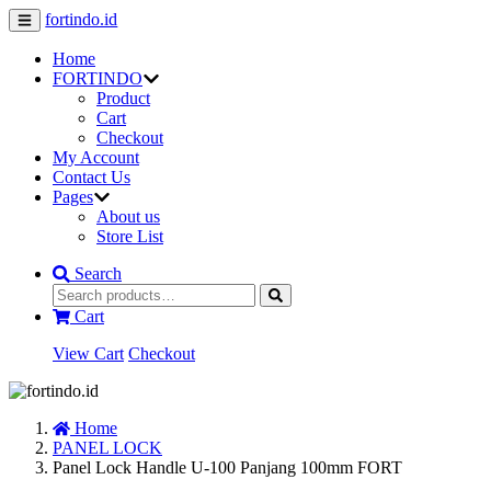
fortindo.id
Home
FORTINDO
Product
Cart
Checkout
My Account
Contact Us
Pages
About us
Store List
Search
Cart
View Cart
Checkout
Home
PANEL LOCK
Panel Lock Handle U-100 Panjang 100mm FORT