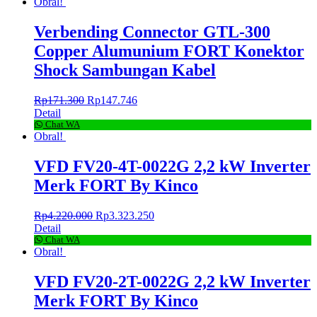
Obral!
Verbending Connector GTL-300
Copper Alumunium FORT Konektor
Shock Sambungan Kabel
Rp
171.300
Rp
147.746
Detail
Chat WA
Obral!
VFD FV20-4T-0022G 2,2 kW Inverter
Merk FORT By Kinco
Rp
4.220.000
Rp
3.323.250
Detail
Chat WA
Obral!
VFD FV20-2T-0022G 2,2 kW Inverter
Merk FORT By Kinco