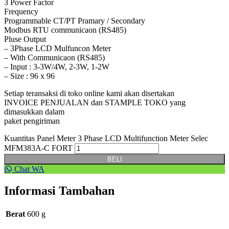
3 Power Factor
Frequency
Programmable CT/PT Pramary / Secondary
Modbus RTU communicaon (RS485)
Pluse Output
– 3Phase LCD Mulfuncon Meter
– With Communicaon (RS485)
– Input : 3-3W/4W, 2-3W, 1-2W
– Size : 96 x 96
Setiap teransaksi di toko online kami akan disertakan
INVOICE PENJUALAN dan STAMPLE TOKO yang
dimasukkan dalam
paket pengiriman
Kuantitas Panel Meter 3 Phase LCD Multifunction Meter Selec
MFM383A-C FORT
BELI
Chat WA
Informasi Tambahan
Berat
600 g