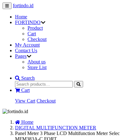
fortindo.id
Home
FORTINDO
Product
Cart
Checkout
My Account
Contact Us
Pages
About us
Store List
Search
Cart
View Cart
Checkout
Home
DIGITAL MULTIFUNCTION METER
Panel Meter 3 Phase LCD Multifunction Meter Selec
MFM383A-C FORT