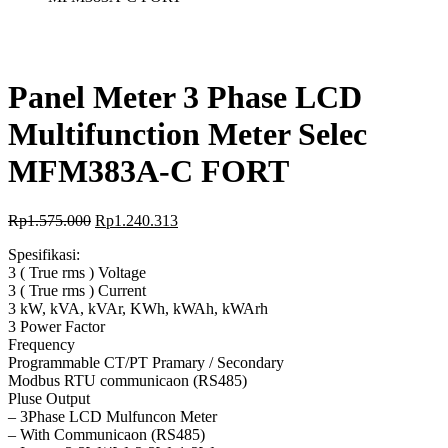
Panel Meter 3 Phase LCD
Multifunction Meter Selec
MFM383A-C FORT
Rp
1.575.000
Rp
1.240.313
Spesifikasi:
3 ( True rms ) Voltage
3 ( True rms ) Current
3 kW, kVA, kVAr, KWh, kWAh, kWArh
3 Power Factor
Frequency
Programmable CT/PT Pramary / Secondary
Modbus RTU communicaon (RS485)
Pluse Output
– 3Phase LCD Mulfuncon Meter
– With Communicaon (RS485)