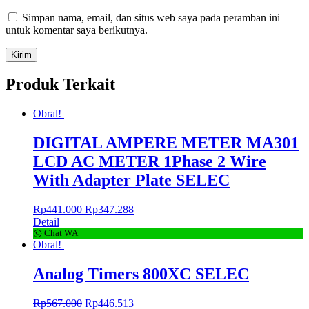
Simpan nama, email, dan situs web saya pada peramban ini
untuk komentar saya berikutnya.
Produk Terkait
Obral!
DIGITAL AMPERE METER MA301
LCD AC METER 1Phase 2 Wire
With Adapter Plate SELEC
Rp
441.000
Rp
347.288
Detail
Chat WA
Obral!
Analog Timers 800XC SELEC
Rp
567.000
Rp
446.513