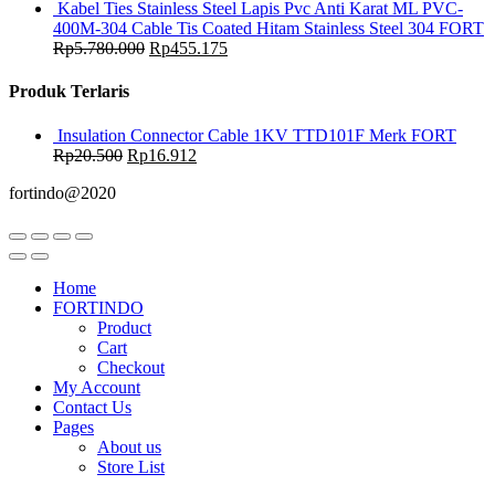
Kabel Ties Stainless Steel Lapis Pvc Anti Karat ML PVC-
400M-304 Cable Tis Coated Hitam Stainless Steel 304 FORT
Rp
5.780.000
Rp
455.175
Produk Terlaris
Insulation Connector Cable 1KV TTD101F Merk FORT
Rp
20.500
Rp
16.912
fortindo@2020
Home
FORTINDO
Product
Cart
Checkout
My Account
Contact Us
Pages
About us
Store List