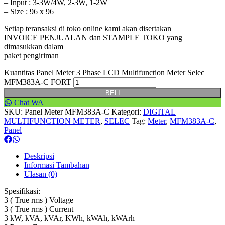
– Input : 3-3W/4W, 2-3W, 1-2W
– Size : 96 x 96
Setiap teransaksi di toko online kami akan disertakan
INVOICE PENJUALAN dan STAMPLE TOKO yang
dimasukkan dalam
paket pengiriman
Kuantitas Panel Meter 3 Phase LCD Multifunction Meter Selec
MFM383A-C FORT
BELI
Chat WA
SKU:
Panel Meter MFM383A-C
Kategori:
DIGITAL
MULTIFUNCTION METER
,
SELEC
Tag:
Meter
,
MFM383A-C
,
Panel
Deskripsi
Informasi Tambahan
Ulasan (0)
Spesifikasi:
3 ( True rms ) Voltage
3 ( True rms ) Current
3 kW, kVA, kVAr, KWh, kWAh, kWArh