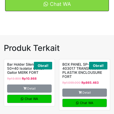
BV63
Chat WA
220
VAC
lampu
indikator
Merah
Kuning
Hijau
Produk Terkait
FORT
Bar Holder Silender Type
BOX PANEL SP-PCT-
Obral!
Obral!
50×40 Isolator Coklat
403017 TRANSPARAN
Gaitor MERK FORT
PLASTIK ENCLOUSURE
FORT
Rp
13.800
Rp
10.868
Rp
1.099.000
Rp
865.463
Detail
Detail
Chat WA
Chat WA