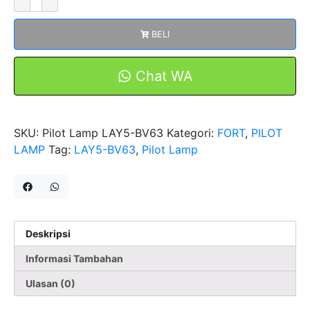
Pilot
Lamp
BELI
Neon
LAY5-
BV63
Chat WA
220
VAC
lampu
SKU:
Pilot Lamp LAY5-BV63
Kategori:
FORT
,
PILOT
indikator
LAMP
Tag:
LAY5-BV63
,
Pilot Lamp
Merah
Kuning
Hijau
FORT
Deskripsi
Informasi Tambahan
Ulasan (0)