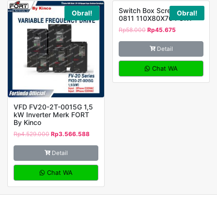
Switch Box Screw DS-AG-
Obral!
Obral!
0811 110X80X70 FORT
Rp
58.000
Rp
45.675
Detail
Chat WA
VFD FV20-2T-0015G 1,5
kW Inverter Merk FORT
By Kinco
Rp
4.529.000
Rp
3.566.588
Detail
Chat WA