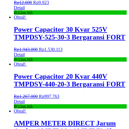
Rp
12.600
Rp
9.923
Detail
Chat WA
Obral!
Power Capacitor 30 Kvar 525V
TMPDSY-525-30-3 Bergaransi FORT
Rp
1.943.000
Rp
1.530.113
Detail
Chat WA
Obral!
Power Capacitor 20 Kvar 440V
TMPDSY-440-20-3 Bergaransi FORT
Rp
1.267.000
Rp
997.763
Detail
Chat WA
Obral!
AMPER METER DIRECT Jarum