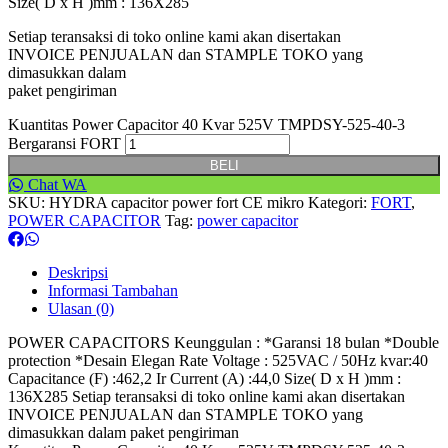
Size( D x H )mm : 136X285
Setiap teransaksi di toko online kami akan disertakan
INVOICE PENJUALAN dan STAMPLE TOKO yang
dimasukkan dalam
paket pengiriman
Kuantitas Power Capacitor 40 Kvar 525V TMPDSY-525-40-3
Bergaransi FORT
BELI
Chat WA
SKU:
HYDRA capacitor power fort CE mikro
Kategori:
FORT
,
POWER CAPACITOR
Tag:
power capacitor
Deskripsi
Informasi Tambahan
Ulasan (0)
POWER CAPACITORS Keunggulan : *Garansi 18 bulan *Double
protection *Desain Elegan Rate Voltage : 525VAC / 50Hz kvar:40
Capacitance (F) :462,2 Ir Current (A) :44,0 Size( D x H )mm :
136X285 Setiap teransaksi di toko online kami akan disertakan
INVOICE PENJUALAN dan STAMPLE TOKO yang
dimasukkan dalam paket pengiriman