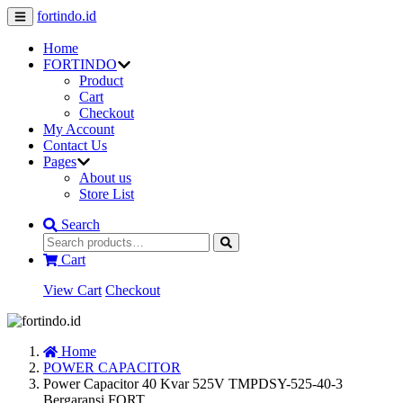
fortindo.id
Home
FORTINDO
Product
Cart
Checkout
My Account
Contact Us
Pages
About us
Store List
Search
Cart
View Cart
Checkout
Home
POWER CAPACITOR
Power Capacitor 40 Kvar 525V TMPDSY-525-40-3
Bergaransi FORT