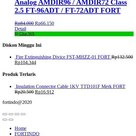
Analog AMDIR96 / AMDIR72 Class
2.5 FT-96ADT / FT-72ADT FORT
Rp
84.000
Rp
66.150
Detail
Chat WA
Diskon Minggu Ini
Fire Extinguishing Divice FST-MHZZ-01 FORT
Rp
132.500
Rp
104.344
Produk Terlaris
Insulation Connector Cable 1KV TTD101F Merk FORT
Rp
20.500
Rp
16.912
fortindo@2020
Home
FORTINDO