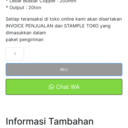
* Lebar Busbar Copper : 200mm
* Output : 20ton
Setiap teransaksi di toko online kami akan disertakan
INVOICE PENJUALAN dan STAMPLE TOKO yang
dimasukkan dalam
paket pengiriman
Kuantitas
Punch
Tool
BELI
Alat
Penekuk
Busbar
Chat WA
CB-
200A
Tembaga
Mesin
Informasi Tambahan
Bending
Tool