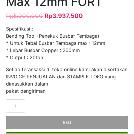
Max 12mm FORT
Rp
5.000.000
Rp
3.937.500
Spesifikasi :
Bending Tool (Penekuk Busbar Tembaga)
* Untuk Tebal Busbar Tembaga max : 12mm
* Lebar Busbar Copper : 200mm
* Output : 20ton
Setiap teransaksi di toko online kami akan disertakan
INVOICE PENJUALAN dan STAMPLE TOKO yang
dimasukkan dalam
paket pengiriman
Kuantitas
Punch
Tool
BELI
Alat
Penekuk