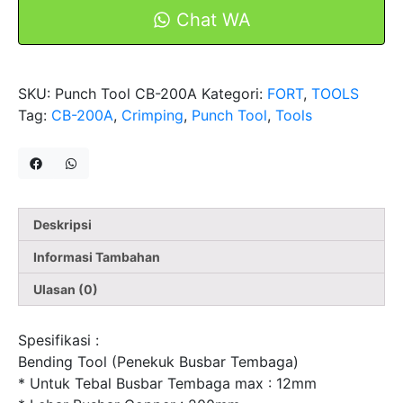
Busbar
Chat WA
CB-
200A
Tembaga
SKU:
Punch Tool CB-200A
Kategori:
FORT
,
TOOLS
Mesin
Tag:
CB-200A
,
Crimping
,
Punch Tool
,
Tools
Bending
Tool
Max
12mm
FORT
Deskripsi
Informasi Tambahan
Ulasan (0)
Spesifikasi :
Bending Tool (Penekuk Busbar Tembaga)
* Untuk Tebal Busbar Tembaga max : 12mm