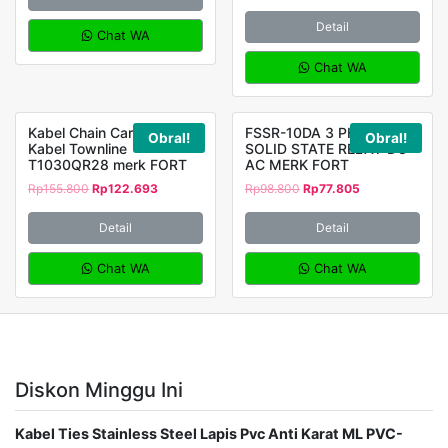
Detail
Chat WA
Chat WA
Kabel Chain Carier Drag
FSSR-10DA 3 PHASE
Obral!
Obral!
Kabel Townline
SOLID STATE RELAY DC-
T1030QR28 merk FORT
AC MERK FORT
Rp
155.800
Rp
122.693
Rp
98.800
Rp
77.805
Detail
Detail
Chat WA
Chat WA
Diskon Minggu Ini
Kabel Ties Stainless Steel Lapis Pvc Anti Karat ML PVC-