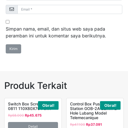
Simpan nama, email, dan situs web saya pada
peramban ini untuk komentar saya berikutnya.
Produk Terkait
Switch Box Screw DS-AG-
Control Box Push Button
Obral!
Obral!
0811 110X80X70 FORT
Station GOB-2A 22mm 2
Hole Lubang Model
Rp
58.000
Rp
45.675
Telemecanique
Rp
47.100
Rp
37.091
Detail