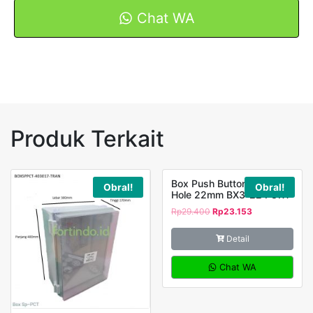
3
Chat WA
Merk
FORT
Produk Terkait
Box Push Button Station 3
Obral!
Obral!
Hole 22mm BX3-22 FORT
Rp
29.400
Rp
23.153
Detail
Chat WA