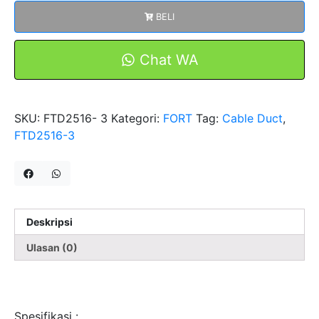
Cable
BELI
Duct
FTD2516-
3
Chat WA
Merk
FORT
SKU:
FTD2516- 3
Kategori:
FORT
Tag:
Cable Duct
,
FTD2516-3
Deskripsi
Ulasan (0)
Spesifikasi :