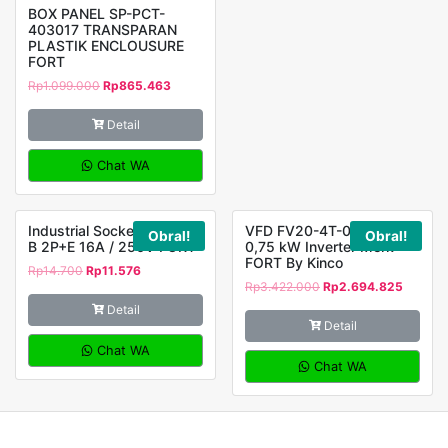
BOX PANEL SP-PCT-
403017 TRANSPARAN
PLASTIK ENCLOUSURE
FORT
Rp
1.099.000
Rp
865.463
Detail
Chat WA
Industrial Socket FT-212-
VFD FV20-4T-0007G
Obral!
Obral!
B 2P+E 16A / 250V FORT
0,75 kW Inverter Merk
FORT By Kinco
Rp
14.700
Rp
11.576
Rp
3.422.000
Rp
2.694.825
Detail
Detail
Chat WA
Chat WA