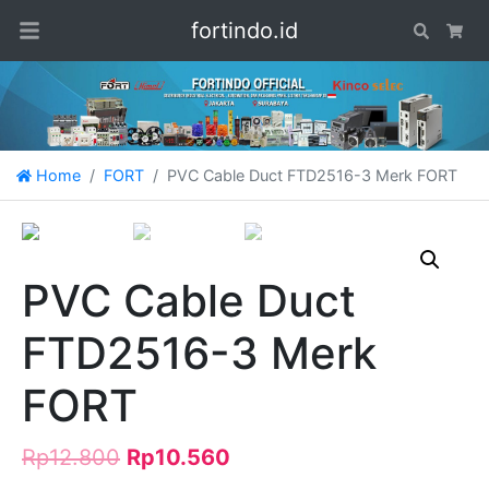
fortindo.id
Search
Car
Home
FORT
PVC Cable Duct FTD2516-3 Merk FORT
Obral!
PVC Cable Duct
FTD2516-3 Merk
FORT
Rp
12.800
Rp
10.560