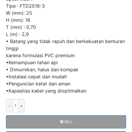
Tipe : FTD2516-3
W (mm): 25
H (mm): 16
T (mm) : 0,70
L (m) : 2,9
• Batang yang tidak rapuh dan berkekuatan benturan
tinggi
karena formulasi PVC premium
•Kemampuan tahan api
• Dimurnikan, halus dan kompak
•Instalasi cepat dan mudah
•Penguncian ketat dan aman
•Kapasitas kabel yang dioptimalkan
Kuantitas
PVC
Cable
BELI
Duct
FTD2516-