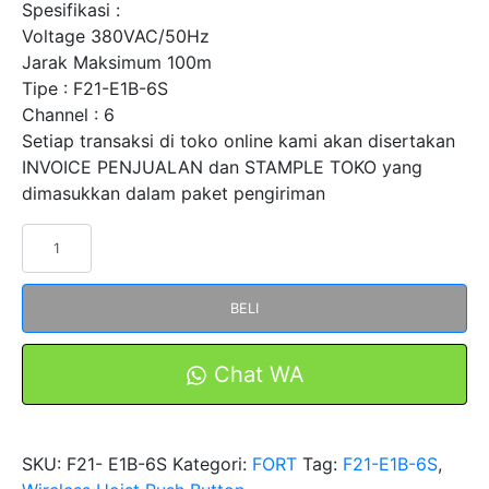
Spesifikasi :
Voltage 380VAC/50Hz
Jarak Maksimum 100m
Tipe : F21-E1B-6S
Channel : 6
Setiap transaksi di toko online kami akan disertakan
INVOICE PENJUALAN dan STAMPLE TOKO yang
dimasukkan dalam paket pengiriman
Kuantitas
Remot
Wireless
BELI
Hoist
Push
Button
Chat WA
F21-
E1B-
6S
SKU:
F21- E1B-6S
Kategori:
FORT
Tag:
F21-E1B-6S
,
Merk