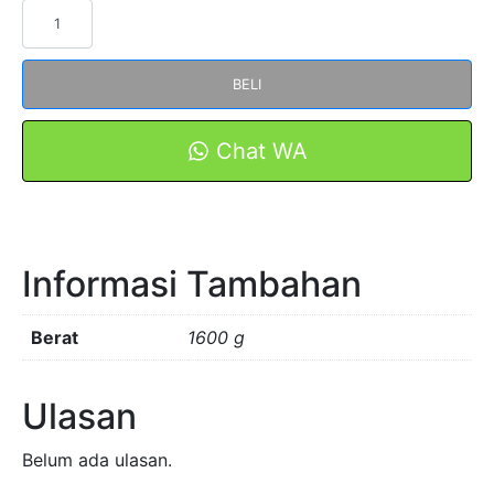
Kuantitas
Remot
Wireless
BELI
Hoist
Push
Button
Chat WA
F21-
E1B-
6S
Merk
Informasi Tambahan
FORT
Berat
1600 g
Ulasan
Belum ada ulasan.