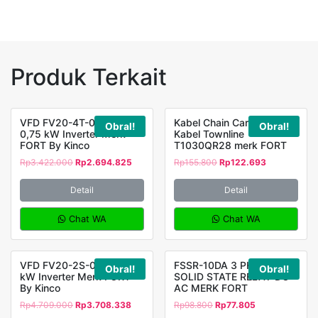
Produk Terkait
VFD FV20-4T-0007G
Kabel Chain Carier Drag
Obral!
Obral!
0,75 kW Inverter Merk
Kabel Townline
FORT By Kinco
T1030QR28 merk FORT
Rp
3.422.000
Rp
2.694.825
Rp
155.800
Rp
122.693
Detail
Detail
Chat WA
Chat WA
VFD FV20-2S-0022G 2,2
FSSR-10DA 3 PHASE
Obral!
Obral!
kW Inverter Merk FORT
SOLID STATE RELAY DC-
By Kinco
AC MERK FORT
Rp
4.709.000
Rp
3.708.338
Rp
98.800
Rp
77.805