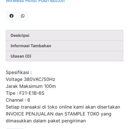
Wireless Hoist Push Button
FORT
Deskripsi
Informasi Tambahan
Ulasan (0)
Spesifikasi :
Voltage 380VAC/50Hz
Jarak Maksimum 100m
Tipe : F21-E1B-6S
Channel : 6
Setiap transaksi di toko online kami akan disertakan
INVOICE PENJUALAN dan STAMPLE TOKO yang
dimasukkan dalam paket pengiriman