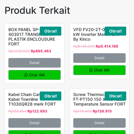
Produk Terkait
BOX PANEL SP-PCT-
VFD FV20-2T-0055G 5,5
Obral!
Obral!
403017 TRANSPARAN
kW Inverter Merk FORT
PLASTIK ENCLOUSURE
By Kinco
FORT
Rp
8.145.000
Rp
6.414.188
Rp
1.099.000
Rp
865.463
Detail
Detail
Chat WA
Chat WA
Kabel Chain Carier Drag
Screw Thermocouple RTD
Obral!
Obral!
Kabel Townline
FT-PT150 150 X M8 Kabel
T1030QR28 merk FORT
Temperature Sensor FORT
Rp
155.800
Rp
122.693
Rp
176.400
Rp
138.915
Detail
Detail