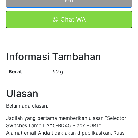
BELI
Lamp
LAY5-
BD45
Chat WA
Black
FORT
Informasi Tambahan
Berat
60 g
Ulasan
Belum ada ulasan.
Jadilah yang pertama memberikan ulasan “Selector
Switches Lamp LAY5-BD45 Black FORT”
Alamat email Anda tidak akan dipublikasikan.
Ruas