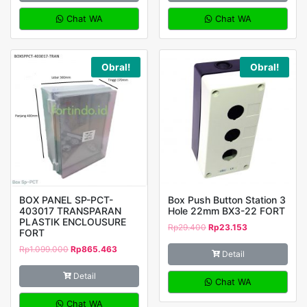
Chat WA
Chat WA
Obral!
Obral!
BOX PANEL SP-PCT-
Box Push Button Station 3
403017 TRANSPARAN
Hole 22mm BX3-22 FORT
PLASTIK ENCLOUSURE
Rp
29.400
Rp
23.153
FORT
Rp
1.099.000
Rp
865.463
Detail
Detail
Chat WA
Chat WA