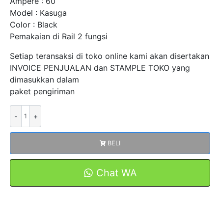
Ampere : 60
Model : Kasuga
Color : Black
Pemakaian di Rail 2 fungsi
Setiap teransaksi di toko online kami akan disertakan
INVOICE PENJUALAN dan STAMPLE TOKO yang
dimasukkan dalam
paket pengiriman
Kuantitas
Terminal
Blok
BELI
CBC-
60
Model
Chat WA
Kasuga
Hitam
Rail
2