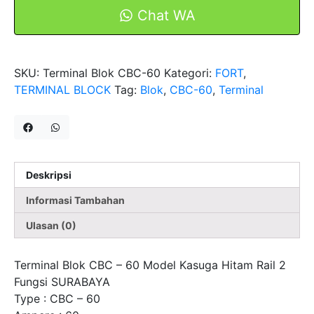
Model
Chat WA
Kasuga
Hitam
Rail
SKU:
Terminal Blok CBC-60
Kategori:
FORT
,
2
TERMINAL BLOCK
Tag:
Blok
,
CBC-60
,
Terminal
Fungsi
FORT
Deskripsi
Informasi Tambahan
Ulasan (0)
Terminal Blok CBC – 60 Model Kasuga Hitam Rail 2
Fungsi SURABAYA
Type : CBC – 60