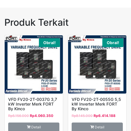
Fungsi
FORT
Produk Terkait
Obral!
Obral!
VFD FV20-2T-0037G 3,7
VFD FV20-2T-0055G 5,5
kW Inverter Merk FORT
kW Inverter Merk FORT
By Kinco
By Kinco
Rp
5.156.000
Rp
4.060.350
Rp
8.145.000
Rp
6.414.188
Detail
Detail