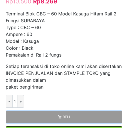
Rp
10.500
Rp
8.269
Terminal Blok CBC – 60 Model Kasuga Hitam Rail 2
Fungsi SURABAYA
Type : CBC – 60
Ampere : 60
Model : Kasuga
Color : Black
Pemakaian di Rail 2 fungsi
Setiap teransaksi di toko online kami akan disertakan
INVOICE PENJUALAN dan STAMPLE TOKO yang
dimasukkan dalam
paket pengiriman
Kuantitas
Terminal
Blok
BELI
CBC-
60