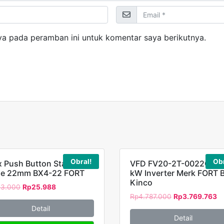
ya pada peramban ini untuk komentar saya berikutnya.
Obral!
Obr
 Push Button Station 4
VFD FV20-2T-0022G 2,
le 22mm BX4-22 FORT
kW Inverter Merk FORT 
Kinco
33.000
Rp
25.988
Rp
4.787.000
Rp
3.769.763
Detail
Detail