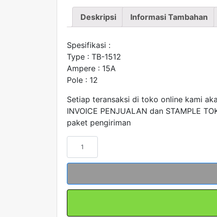
Deskripsi
Informasi Tambahan
Spesifikasi :
Type : TB-1512
Ampere : 15A
Pole : 12
Setiap teransaksi di toko online kami ak
INVOICE PENJUALAN dan STAMPLE TOK
paket pengiriman
Kuantitas
Terminal
Blok
TB-
1512
12POLE
15A