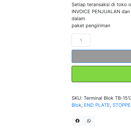
Setiap teransaksi di toko 
INVOICE PENJUALAN dan
dalam
paket pengiriman
Kuantitas
Terminal
Blok
TB-
1512
12POLE
15A
FORT
SKU:
Terminal Blok TB-151
Blok
,
END PLATE
,
STOPPE