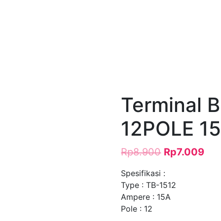
Terminal 
12POLE 1
Rp
8.900
Rp
7.009
Spesifikasi :
Type : TB-1512
Ampere : 15A
Pole : 12