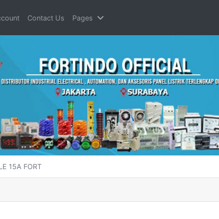
count
Contact Us
Pages
OLE 15A FORT