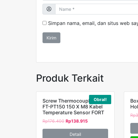
Simpan nama, email, dan situs web sa
Produk Terkait
Obral!
Screw Thermocouple RTD
Box
FT-PT150 150 X M8 Kabel
Ho
Temperature Sensor FORT
Rp
Rp
176.400
Rp
138.915
Detail