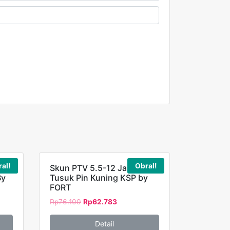
al!
Obral!
2
Skun PTV 5.5-12 Jarum
By
Tusuk Pin Kuning KSP by
FORT
Rp
76.100
Rp
62.783
Detail