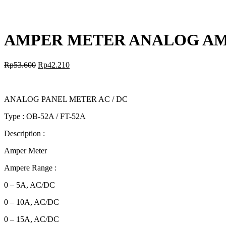
AMPER METER ANALOG AMO
Rp
53.600
Rp
42.210
ANALOG PANEL METER AC / DC
Type : OB-52A / FT-52A
Description :
Amper Meter
Ampere Range :
0 – 5A, AC/DC
0 – 10A, AC/DC
0 – 15A, AC/DC