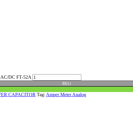
AC/DC FT-52A
BELI
ER CAPACITOR
Tag:
Amper Meter Analog