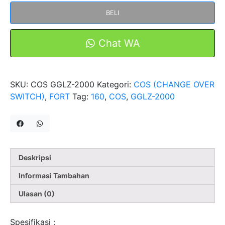
Change
BELI
Over
Switch
2000A
Chat WA
4
Pole
ohm
SKU:
COS GGLZ-2000
Kategori:
COS (CHANGE OVER
saklar
SWITCH)
,
FORT
Tag:
160
,
COS
,
GGLZ-2000
PANEL
FORT
Deskripsi
Informasi Tambahan
Ulasan (0)
Spesifikasi :