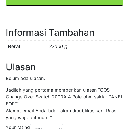
4
Pole
ohm
saklar
Informasi Tambahan
PANEL
FORT
Berat
27000 g
Ulasan
Belum ada ulasan.
Jadilah yang pertama memberikan ulasan “COS
Change Over Switch 2000A 4 Pole ohm saklar PANEL
FORT”
Alamat email Anda tidak akan dipublikasikan.
Ruas
yang wajib ditandai
*
Your rating