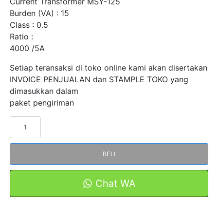
Current Transformer MSY-125
Burden (VA) : 15
Class : 0.5
Ratio :
4000 /5A
Setiap teransaksi di toko online kami akan disertakan
INVOICE PENJUALAN dan STAMPLE TOKO yang
dimasukkan dalam
paket pengiriman
Kuantitas
Current
Transformer
BELI
CT
MSY-
125
Chat WA
4000/5A
FORT