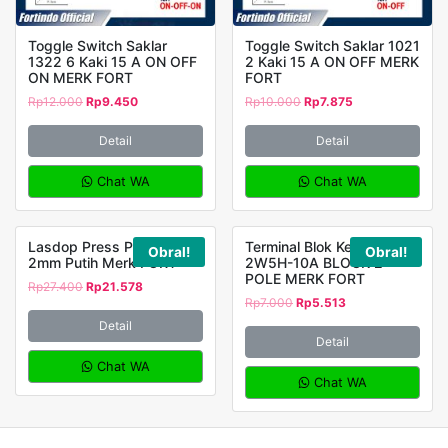
Toggle Switch Saklar
Toggle Switch Saklar 1021
1322 6 Kaki 15 A ON OFF
2 Kaki 15 A ON OFF MERK
ON MERK FORT
FORT
Rp
12.000
Rp
9.450
Rp
10.000
Rp
7.875
Detail
Detail
Chat WA
Chat WA
Lasdop Press Pres XLS-4
Terminal Blok Keramik
Obral!
Obral!
2mm Putih Merk FORT
2W5H-10A BLOCK 2
POLE MERK FORT
Rp
27.400
Rp
21.578
Rp
7.000
Rp
5.513
Detail
Detail
Chat WA
Chat WA