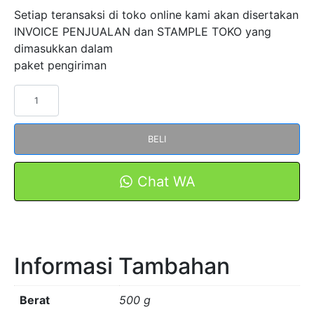
Setiap teransaksi di toko online kami akan disertakan
INVOICE PENJUALAN dan STAMPLE TOKO yang
dimasukkan dalam
paket pengiriman
Kuantitas
Current
Transformer
BELI
CT
MSY-
125
Chat WA
4000/5A
FORT
Informasi Tambahan
Berat
500 g