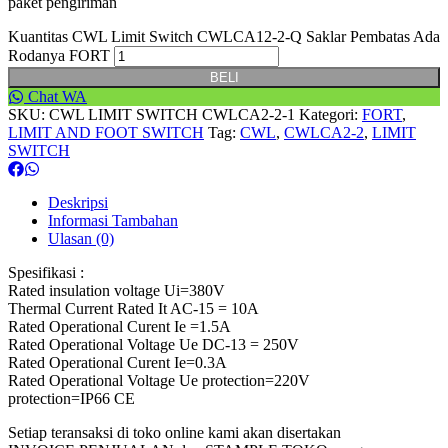
paket pengiriman
Kuantitas CWL Limit Switch CWLCA12-2-Q Saklar Pembatas Ada
Rodanya FORT
BELI
Chat WA
SKU:
CWL LIMIT SWITCH CWLCA2-2-1
Kategori:
FORT
,
LIMIT AND FOOT SWITCH
Tag:
CWL
,
CWLCA2-2
,
LIMIT
SWITCH
Deskripsi
Informasi Tambahan
Ulasan (0)
Spesifikasi :
Rated insulation voltage Ui=380V
Thermal Current Rated It AC-15 = 10A
Rated Operational Curent Ie =1.5A
Rated Operational Voltage Ue DC-13 = 250V
Rated Operational Curent Ie=0.3A
Rated Operational Voltage Ue protection=220V
protection=IP66 CE
Setiap teransaksi di toko online kami akan disertakan