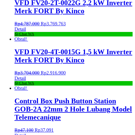
VFD FV20-2T-0022G 2,2 kW Inverter
Merk FORT By Kinco
Rp
4.787.000
Rp
3.769.763
Detail
Chat WA
Obral!
VFD FV20-4T-0015G 1,5 kW Inverter
Merk FORT By Kinco
Rp
3.704.000
Rp
2.916.900
Detail
Chat WA
Obral!
Control Box Push Button Station
GOB-2A 22mm 2 Hole Lubang Model
Telemecanique
Rp
47.100
Rp
37.091