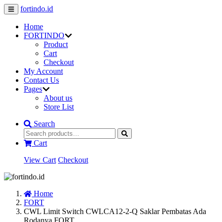
fortindo.id
Home
FORTINDO
Product
Cart
Checkout
My Account
Contact Us
Pages
About us
Store List
Search
Cart
View Cart
Checkout
Home
FORT
CWL Limit Switch CWLCA12-2-Q Saklar Pembatas Ada
Rodanya FORT