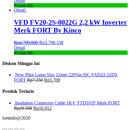
Detail
Chat WA
Obral!
VFD FV20-2S-0022G 2,2 kW Inverter
Merk FORT By Kinco
Rp
4.709.000
Rp
3.708.338
Detail
Chat WA
Diskon Minggu Ini
New Pilot Lamp Size 22mm 220Vac/DC FAD22-22DS
FORT
Rp
7.250
Rp
5.709
Produk Terlaris
Insulation Connector Cable 1KV TTD101F Merk FORT
Rp
20.500
Rp
16.912
fortindo@2020