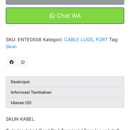
2
Kabel
Chat WA
2X0.5mm
Warna
PUTIH
SKU:
ENTE0508
Kategori:
CABLE LUGS
,
FORT
Tag:
SKUN
Skun
KABEL
Deskripsi
Informasi Tambahan
Ulasan (0)
SKUN KABEL