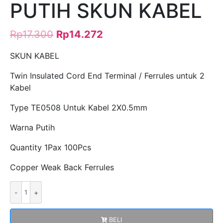
PUTIH SKUN KABEL
Rp
17.300
Rp
14.272
SKUN KABEL
Twin Insulated Cord End Terminal / Ferrules untuk 2
Kabel
Type TE0508 Untuk Kabel 2X0.5mm
Warna Putih
Quantity 1Pax 100Pcs
Copper Weak Back Ferrules
Kuantitas
FERRULES
TE0508
BELI
Untuk