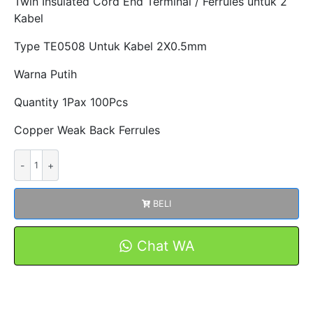
Twin Insulated Cord End Terminal / Ferrules untuk 2
Kabel
Type TE0508 Untuk Kabel 2X0.5mm
Warna Putih
Quantity 1Pax 100Pcs
Copper Weak Back Ferrules
Kuantitas
FERRULES
TE0508
BELI
Untuk
2
Kabel
Chat WA
2X0.5mm
Warna
PUTIH
SKUN