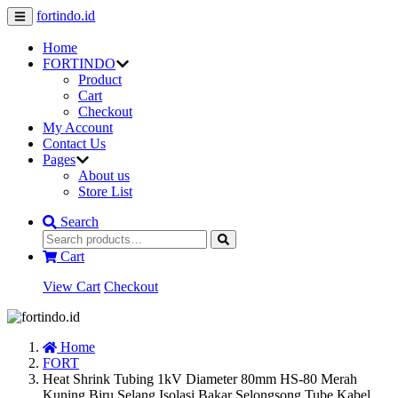
fortindo.id
Home
FORTINDO
Product
Cart
Checkout
My Account
Contact Us
Pages
About us
Store List
Search
Cart
View Cart
Checkout
Home
FORT
Heat Shrink Tubing 1kV Diameter 80mm HS-80 Merah
Kuning Biru Selang Isolasi Bakar Selongsong Tube Kabel