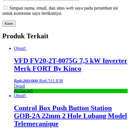
Simpan nama, email, dan situs web saya pada peramban ini
untuk komentar saya berikutnya.
Produk Terkait
Obral!
VFD FV20-2T-0075G 7,5 kW Inverter
Merk FORT By Kinco
Rp
8.269.000
Rp
6.511.838
Detail
Chat WA
Obral!
Control Box Push Button Station
GOB-2A 22mm 2 Hole Lubang Model
Telemecanique