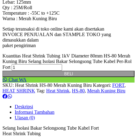
Lebar: 125mm
Qty : 25M/Roll
Temperature : -55C to +125C
Warna : Merah Kuning Biru
Setiap teransaksi di toko online kami akan disertakan
INVOICE PENJUALAN dan STAMPLE TOKO yang
dimasukkan dalam
paket pengiriman
Kuantitas Heat Shrink Tubing 1kV Diameter 80mm HS-80 Merah
Kuning Biru Selang Isolasi Bakar Selongsong Tube Kabel Per-Rol
Fort
BELI
Chat WA
SKU:
Heat Shrink HS-80 Merah Kuning Biru
Kategori:
FORT
,
HEAT SHRINK
Tag:
Heat Shrink
,
HS-80
,
Merah Kuning Biru
Deskripsi
Informasi Tambahan
Ulasan (0)
Selang Isolasi Bakar Selongsong Tube Kabel Fort
Heat Shrink Tubing