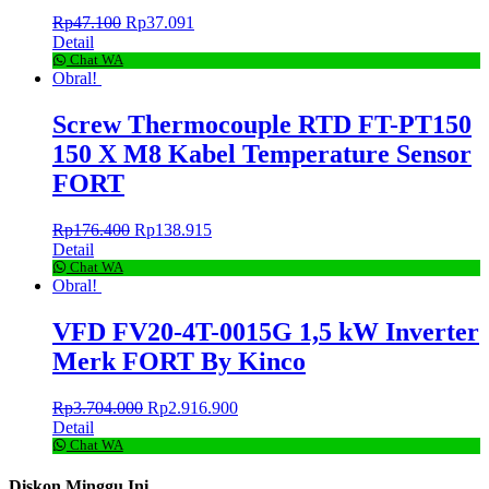
Rp
47.100
Rp
37.091
Detail
Chat WA
Obral!
Screw Thermocouple RTD FT-PT150
150 X M8 Kabel Temperature Sensor
FORT
Rp
176.400
Rp
138.915
Detail
Chat WA
Obral!
VFD FV20-4T-0015G 1,5 kW Inverter
Merk FORT By Kinco
Rp
3.704.000
Rp
2.916.900
Detail
Chat WA
Diskon Minggu Ini