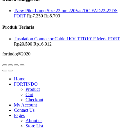
New Pilot Lamp Size 22mm 220Vac/DC FAD22-22DS
FORT
Rp
7.250
Rp
5.709
Produk Terlaris
Insulation Connector Cable 1KV TTD101F Merk FORT
Rp
20.500
Rp
16.912
fortindo@2020
Home
FORTINDO
Product
Cart
Checkout
My Account
Contact Us
Pages
About us
Store List