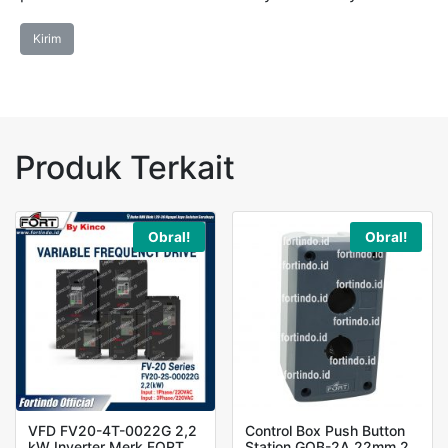
Produk Terkait
Obral!
Obral!
VFD FV20-4T-0022G 2,2
Control Box Push Button
kW Inverter Merk FORT
Station GOB-2A 22mm 2