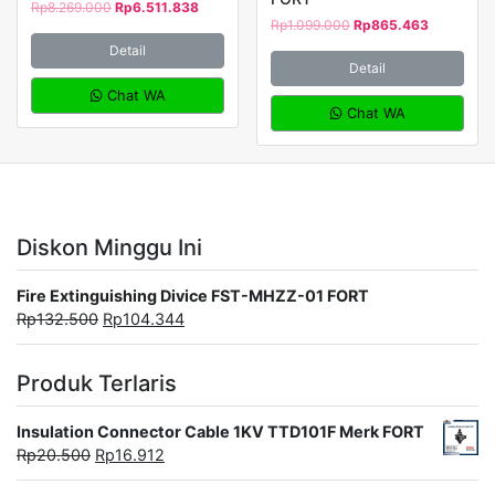
Rp
8.269.000
Rp
6.511.838
Rp
1.099.000
Rp
865.463
Detail
Detail
Chat WA
Chat WA
Diskon Minggu Ini
Fire Extinguishing Divice FST-MHZZ-01 FORT
Rp
132.500
Rp
104.344
Produk Terlaris
Insulation Connector Cable 1KV TTD101F Merk FORT
Rp
20.500
Rp
16.912