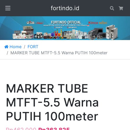
fortindo.id
Search
Car
Home
FORT
MARKER TUBE MTFT-5.5 Warna PUTIH 100meter
MARKER TUBE
MTFT-5.5 Warna
PUTIH 100meter
Rp
462.000
Rp
363.825