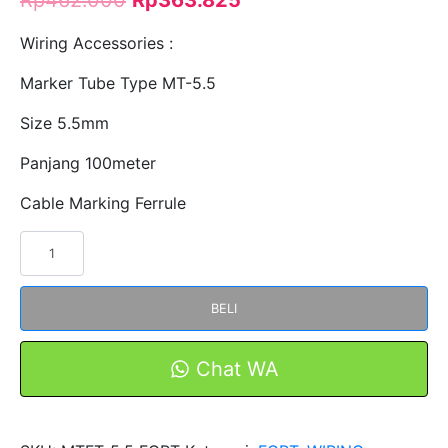
Wiring Accessories :
Marker Tube Type MT-5.5
Size 5.5mm
Panjang 100meter
Cable Marking Ferrule
Kuantitas
MARKER
TUBE
BELI
MTFT-
5.5
Warna
Chat WA
PUTIH
100meter