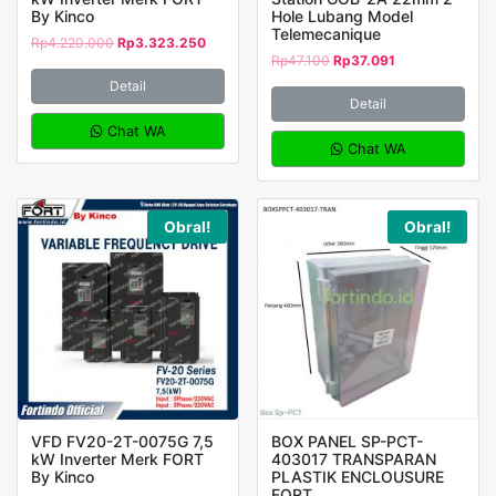
By Kinco
Hole Lubang Model
Telemecanique
Rp
4.220.000
Rp
3.323.250
Rp
47.100
Rp
37.091
Detail
Detail
Chat WA
Chat WA
Obral!
Obral!
VFD FV20-2T-0075G 7,5
BOX PANEL SP-PCT-
kW Inverter Merk FORT
403017 TRANSPARAN
By Kinco
PLASTIK ENCLOUSURE
FORT