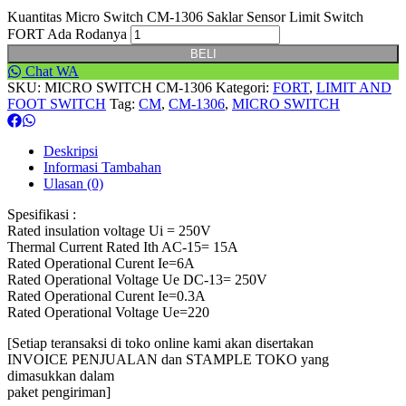
Kuantitas Micro Switch CM-1306 Saklar Sensor Limit Switch
FORT Ada Rodanya
BELI
Chat WA
SKU:
MICRO SWITCH CM-1306
Kategori:
FORT
,
LIMIT AND
FOOT SWITCH
Tag:
CM
,
CM-1306
,
MICRO SWITCH
Deskripsi
Informasi Tambahan
Ulasan (0)
Spesifikasi :
Rated insulation voltage Ui = 250V
Thermal Current Rated Ith AC-15= 15A
Rated Operational Curent Ie=6A
Rated Operational Voltage Ue DC-13= 250V
Rated Operational Curent Ie=0.3A
Rated Operational Voltage Ue=220
[Setiap teransaksi di toko online kami akan disertakan
INVOICE PENJUALAN dan STAMPLE TOKO yang
dimasukkan dalam
paket pengiriman]