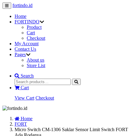
fortindo.id
Home
FORTINDO
Product
Cart
Checkout
My Account
Contact Us
Pages
About us
Store List
Search
Cart
View Cart
Checkout
Home
FORT
Micro Switch CM-1306 Saklar Sensor Limit Switch FORT
Ada Rodanya