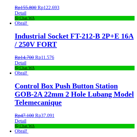
Rp
155.800
Rp
122.693
Detail
Chat WA
Obral!
Industrial Socket FT-212-B 2P+E 16A
/ 250V FORT
Rp
14.700
Rp
11.576
Detail
Chat WA
Obral!
Control Box Push Button Station
GOB-2A 22mm 2 Hole Lubang Model
Telemecanique
Rp
47.100
Rp
37.091
Detail
Chat WA
Obral!