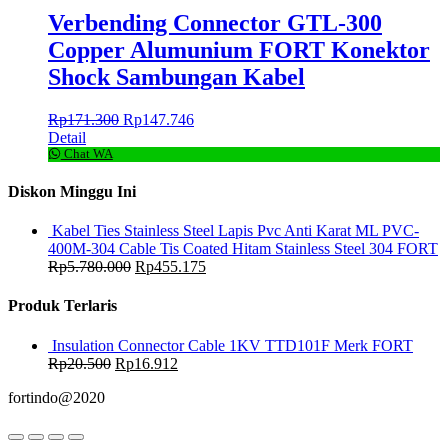
Verbending Connector GTL-300
Copper Alumunium FORT Konektor
Shock Sambungan Kabel
Rp
171.300
Rp
147.746
Detail
Chat WA
Diskon Minggu Ini
Kabel Ties Stainless Steel Lapis Pvc Anti Karat ML PVC-
400M-304 Cable Tis Coated Hitam Stainless Steel 304 FORT
Rp
5.780.000
Rp
455.175
Produk Terlaris
Insulation Connector Cable 1KV TTD101F Merk FORT
Rp
20.500
Rp
16.912
fortindo@2020