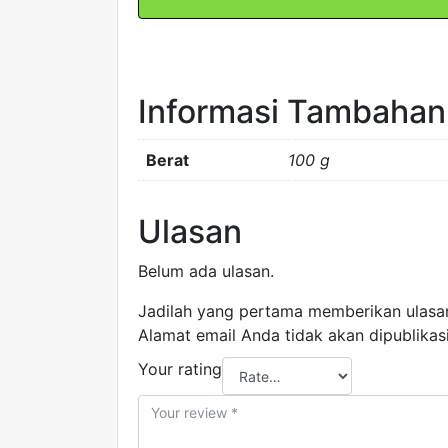
Sensor
Limit
Switch
FORT
Informasi Tambahan
Ada
Rodanya
Berat
100 g
Ulasan
Belum ada ulasan.
Jadilah yang pertama memberikan ulasa
Alamat email Anda tidak akan dipublikas
Your rating