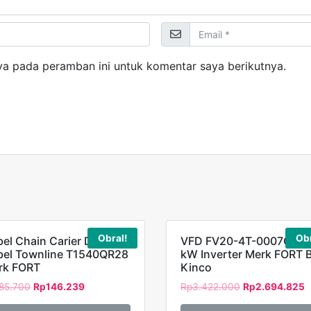
ya pada peramban ini untuk komentar saya berikutnya.
Obral!
Obr
el Chain Carier Drag
VFD FV20-4T-0007G 0,
bel Townline T1540QR28
kW Inverter Merk FORT 
rk FORT
Kinco
85.700
Rp
146.239
Rp
3.422.000
Rp
2.694.825