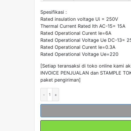
Spesifikasi :
Rated insulation voltage Ui = 250V
Thermal Current Rated Ith AC-15= 15A
Rated Operational Curent Ie=6A
Rated Operational Voltage Ue DC-13= 
Rated Operational Curent Ie=0.3A
Rated Operational Voltage Ue=220
[Setiap teransaksi di toko online kami a
INVOICE PENJUALAN dan STAMPLE TOK
paket pengiriman]
Kuantitas
Micro
Switch
CM-
1307
Saklar