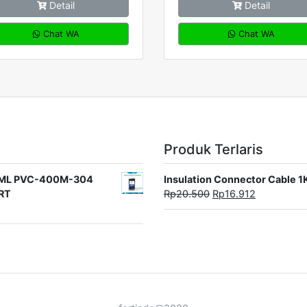
Detail
Detail
Chat WA
Chat WA
Produk Terlaris
rat ML PVC-400M-304
Insulation Connector Cable 
ORT
Rp
20.500
Rp
16.912