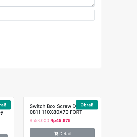
al!
Obral!
75
Switch Box Screw DS-AG-
By
0811 110X80X70 FORT
Rp
58.000
Rp
45.675
Detail