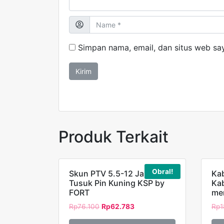
Simpan nama, email, dan situs web sa
Produk Terkait
Obral!
Skun PTV 5.5-12 Jarum
Kab
Tusuk Pin Kuning KSP by
Ka
FORT
me
Rp
76.100
Rp
62.783
Rp
1