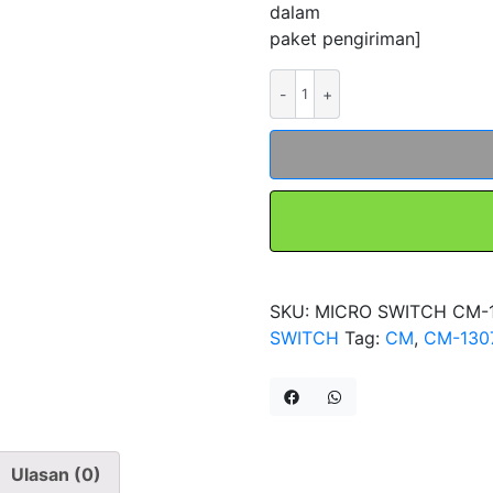
dalam
paket pengiriman]
Kuantitas
Micro
Switch
CM-
1307
Saklar
Sensor
Limit
Switch
SKU:
MICRO SWITCH CM-
FORT
SWITCH
Tag:
CM
,
CM-130
Ada
Rodanya
Ulasan (0)