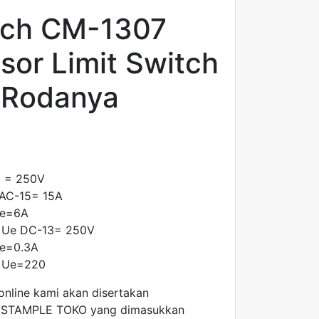
tch CM-1307
sor Limit Switch
 Rodanya
Ui = 250V
 AC-15= 15A
Ie=6A
e Ue DC-13= 250V
Ie=0.3A
e Ue=220
 online kami akan disertakan
 STAMPLE TOKO yang dimasukkan