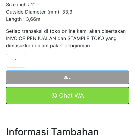
Size inch : 1″
Outside Diameter (mm): 33,3
Length : 3,66m
Setiap transaksi di toko online kami akan disertakan
INVOICE PENJUALAN dan STAMPLE TOKO yang
dimasukkan dalam paket pengiriman
Kuantitas
Pipa
Conduit
BELI
Besi
Listrik
Polos
Chat WA
Tipe
G28
1"
FJG280
Informasi Tambahan
FORT