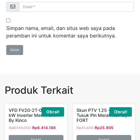
Simpan nama, email, dan situs web saya pada
peramban ini untuk komentar saya berikutnya.
Produk Terkait
VFD FV20-2T-0055G 5,5
Skun PTV 1.25 – 12 Jarum
Obral!
Obral!
kW Inverter Merk FORT
Tusuk Pin Merah KSP by
By Kinco
FORT
Rp
8.145.000
Rp
6.414.188
Rp
31.400
Rp
25.905
Detail
Detail