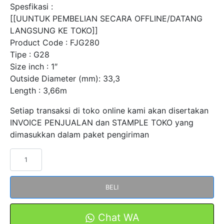
Spesfikasi :
[[UUNTUK PEMBELIAN SECARA OFFLINE/DATANG
LANGSUNG KE TOKO]]
Product Code : FJG280
Tipe : G28
Size inch : 1″
Outside Diameter (mm): 33,3
Length : 3,66m
Setiap transaksi di toko online kami akan disertakan
INVOICE PENJUALAN dan STAMPLE TOKO yang
dimasukkan dalam paket pengiriman
Kuantitas
Pipa
Conduit
BELI
Besi
Listrik
Polos
Chat WA