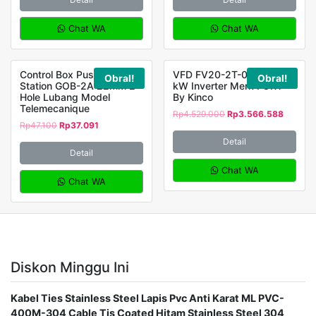
Chat WA
Chat WA
Control Box Push Button
VFD FV20-2T-0015G 1,5
Obral!
Obral!
Station GOB-2A 22mm 2
kW Inverter Merk FORT
Hole Lubang Model
By Kinco
Telemecanique
Rp
4.529.000
Rp
3.566.588
Rp
47.100
Rp
37.091
Detail
Detail
Chat WA
Chat WA
Diskon Minggu Ini
Kabel Ties Stainless Steel Lapis Pvc Anti Karat ML PVC-
400M-304 Cable Tis Coated Hitam Stainless Steel 304