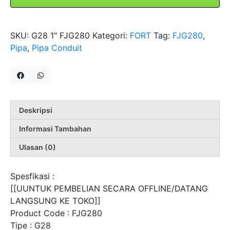
Tipe
G28
1"
SKU:
G28 1" FJG280
Kategori:
FORT
Tag:
FJG280
,
FJG280
Pipa
,
Pipa Conduit
FORT
Deskripsi
Informasi Tambahan
Ulasan (0)
Spesfikasi :
[[UUNTUK PEMBELIAN SECARA OFFLINE/DATANG
LANGSUNG KE TOKO]]
Product Code : FJG280
Tipe : G28