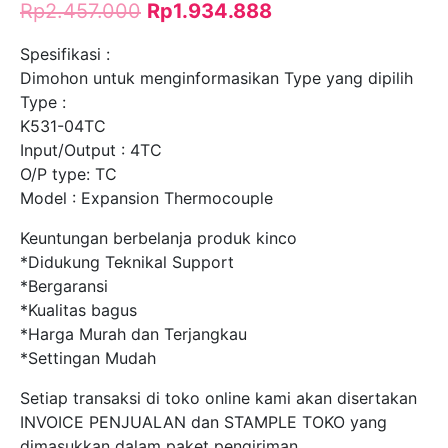
Rp
2.457.000
Rp
1.934.888
Spesifikasi :
Dimohon untuk menginformasikan Type yang dipilih
Type :
K531-04TC
Input/Output : 4TC
O/P type: TC
Model : Expansion Thermocouple
Keuntungan berbelanja produk kinco
*Didukung Teknikal Support
*Bergaransi
*Kualitas bagus
*Harga Murah dan Terjangkau
*Settingan Mudah
Setiap transaksi di toko online kami akan disertakan
INVOICE PENJUALAN dan STAMPLE TOKO yang
dimasukkan dalam paket pengiriman