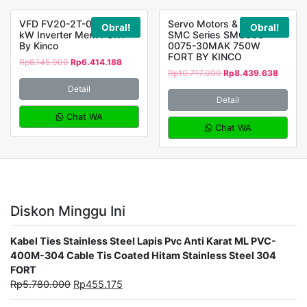
VFD FV20-2T-0055G 5,5
Servo Motors & Driver
Obral!
Obral!
kW Inverter Merk FORT
SMC Series SMC80S-
By Kinco
0075-30MAK 750W
FORT BY KINCO
Rp
8.145.000
Rp
6.414.188
Rp
10.717.000
Rp
8.439.638
Detail
Detail
Chat WA
Chat WA
Diskon Minggu Ini
Kabel Ties Stainless Steel Lapis Pvc Anti Karat ML PVC-
400M-304 Cable Tis Coated Hitam Stainless Steel 304
FORT
Rp
5.780.000
Rp
455.175