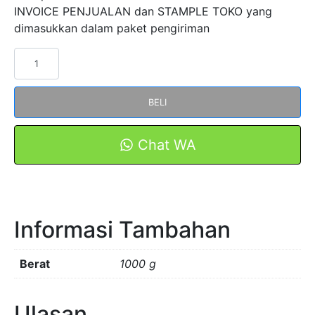
INVOICE PENJUALAN dan STAMPLE TOKO yang
dimasukkan dalam paket pengiriman
Kuantitas
PLC
Controller
BELI
K531-
04TC
Series
Chat WA
Transistor
FORT
BY
KINCO
Informasi Tambahan
BERGARANSI
Berat
1000 g
Ulasan