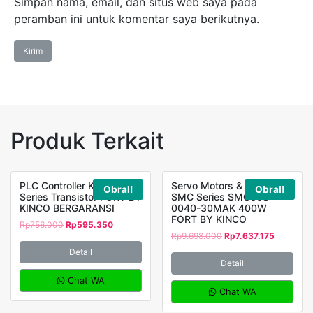
Simpan nama, email, dan situs web saya pada
peramban ini untuk komentar saya berikutnya.
Produk Terkait
PLC Controller K580
Servo Motors & Driver
Obral!
Obral!
Series Transistor FORT BY
SMC Series SMC60S-
KINCO BERGARANSI
0040-30MAK 400W
FORT BY KINCO
Rp
756.000
Rp
595.350
Rp
9.698.000
Rp
7.637.175
Detail
Detail
Chat WA
Chat WA