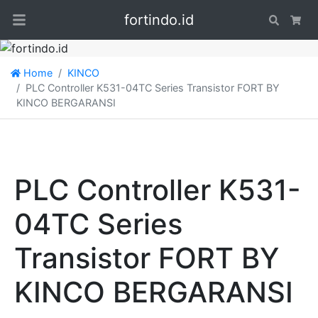
fortindo.id
Search
Car
Home
KINCO
PLC Controller K531-04TC Series Transistor FORT BY
KINCO BERGARANSI
PLC Controller K531-
04TC Series
Transistor FORT BY
KINCO BERGARANSI