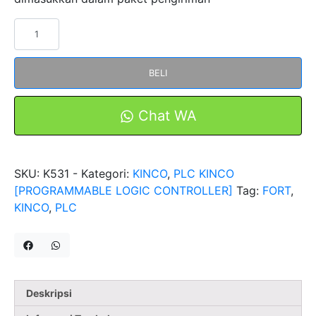
Kuantitas
PLC
Controller
BELI
K531-
04TC
Series
Chat WA
Transistor
FORT
BY
SKU:
K531 -
Kategori:
KINCO
,
PLC KINCO
KINCO
[PROGRAMMABLE LOGIC CONTROLLER]
Tag:
FORT
,
BERGARANSI
KINCO
,
PLC
Deskripsi