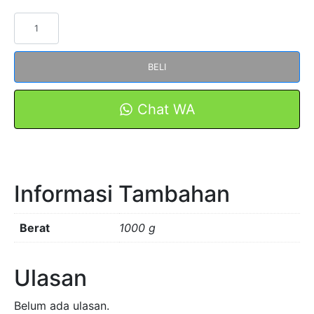
Kuantitas
PRINTER
BIOVIN
BELI
S700E
/
S750E
Chat WA
MARKING
TUBE
&
LABELS
Informasi Tambahan
MESIN
Berat
1000 g
Ulasan
Belum ada ulasan.