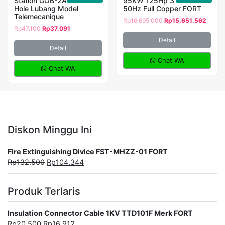
Station GOB-2A 22mm 2
95KW 125Hp 3 Phase
Hole Lubang Model
50Hz Full Copper FORT
Telemecanique
Rp
16.695.000
Rp
15.651.562
Rp
47.100
Rp
37.091
Detail
Detail
Chat WA
Chat WA
Diskon Minggu Ini
Fire Extinguishing Divice FST-MHZZ-01 FORT
Rp
132.500
Rp
104.344
Produk Terlaris
Insulation Connector Cable 1KV TTD101F Merk FORT
Rp
20.500
Rp
16.912