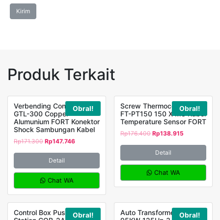
Produk Terkait
Verbending Connector
Screw Thermocouple RTD
Obral!
Obral!
GTL-300 Copper
FT-PT150 150 X M8 Kabel
Alumunium FORT Konektor
Temperature Sensor FORT
Shock Sambungan Kabel
Rp
176.400
Rp
138.915
Rp
171.300
Rp
147.746
Detail
Detail
Chat WA
Chat WA
Control Box Push Button
Auto Transformer MH-
Obral!
Obral!