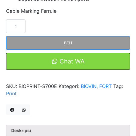
Cable Marking Ferrule
Kuantitas
PRINTER
BIOVIN
BELI
S700E
/
S750E
Chat WA
MARKING
TUBE
&
SKU:
BIOPRINT-S700E
Kategori:
BIOVIN
,
FORT
Tag:
LABELS
Print
MESIN
Deskripsi