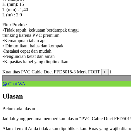
H (mm): 15
T (mm) : 1,40
L (m) : 2,9
Fitur Produk:
•Tidak rapuh, kekuatan berdampak tinggi
trunking karena PVC premium
•Kemampuan tahan api
• Dimurnikan, halus dan kompak
•Instalasi cepat dan mudah
•Penguncian ketat dan aman
•Kapasitas kabel yang dioptimalkan
Kuantitas PVC Cable Duct FFD5015-3 Merk FORT
Chat WA
Ulasan
Belum ada ulasan.
Jadilah yang pertama memberikan ulasan “PVC Cable Duct FFD50
Alamat email Anda tidak akan dipublikasikan.
Ruas yang wajib ditan