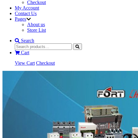
Checkout
My Account
Contact Us
Pages
About us
Store List
Search
Cart
View Cart
Checkout