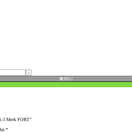
BELI
15-3 Merk FORT”
dai
*