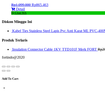
Rp
1.099.000
Rp
865.463
Detail
Chat WA
Diskon Minggu Ini
Kabel Ties Stainless Steel Lapis Pvc Anti Karat ML PVC-400
Produk Terlaris
Insulation Connector Cable 1KV TTD101F Merk FORT
Rp
2
fortindo@2020
Add To Cart
×