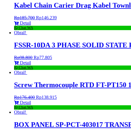
Kabel Chain Carier Drag Kabel Tow
Rp
185.700
Rp
146.239
Detail
Chat WA
Obral!
FSSR-10DA 3 PHASE SOLID STAT
Rp
98.800
Rp
77.805
Detail
Chat WA
Obral!
Screw Thermocouple RTD FT-PT150 1
Rp
176.400
Rp
138.915
Detail
Chat WA
Obral!
BOX PANEL SP-PCT-403017 TRAN