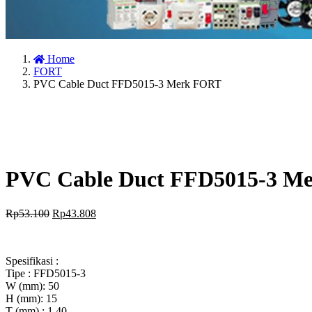
Home
FORT
PVC Cable Duct FFD5015-3 Merk FORT
PVC Cable Duct FFD5015-3 M
Rp
53.100
Rp
43.808
Spesifikasi :
Tipe : FFD5015-3
W (mm): 50
H (mm): 15
T (mm) : 1,40