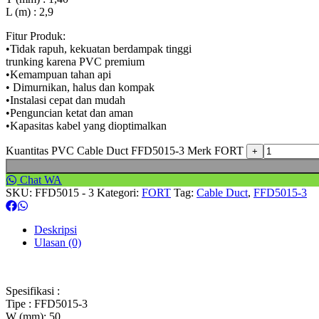
L (m) : 2,9
Fitur Produk:
•Tidak rapuh, kekuatan berdampak tinggi
trunking karena PVC premium
•Kemampuan tahan api
• Dimurnikan, halus dan kompak
•Instalasi cepat dan mudah
•Penguncian ketat dan aman
•Kapasitas kabel yang dioptimalkan
Kuantitas PVC Cable Duct FFD5015-3 Merk FORT
Chat WA
SKU:
FFD5015 - 3
Kategori:
FORT
Tag:
Cable Duct
,
FFD5015-3
Deskripsi
Ulasan (0)
Spesifikasi :
Tipe : FFD5015-3
W (mm): 50