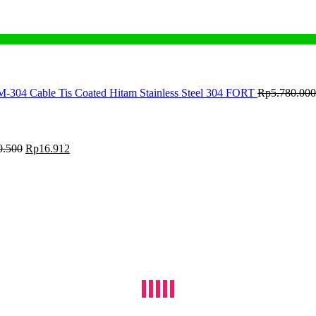
M-304 Cable Tis Coated Hitam Stainless Steel 304 FORT
Rp
5.780.000
0.500
Rp
16.912