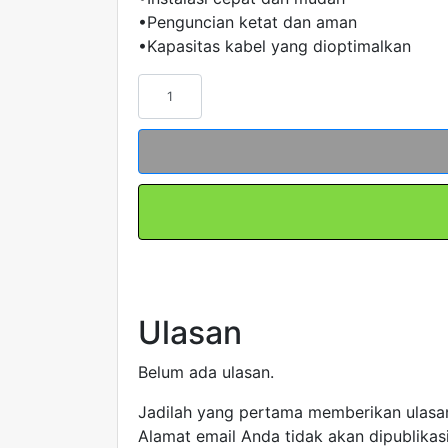
•Penguncian ketat dan aman
•Kapasitas kabel yang dioptimalkan
Kuantitas
PVC
Cable
Duct
FTC-
6
Merk
FORT
Ulasan
Belum ada ulasan.
Jadilah yang pertama memberikan ulas
Alamat email Anda tidak akan dipublikas