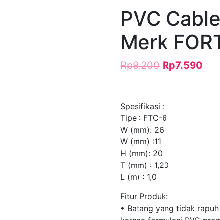
PVC Cable
Merk FOR
Rp
9.200
Rp
7.590
Spesifikasi :
Tipe : FTC-6
W (mm): 26
W (mm) :11
H (mm): 20
T (mm) : 1,20
L (m) : 1,0
Fitur Produk:
• Batang yang tidak rapuh
karena formulasi PVC pre