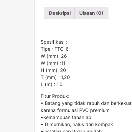
Deskripsi
Ulasan (0)
Spesifikasi :
Tipe : FTC-6
W (mm): 26
W (mm) :11
H (mm): 20
T (mm) : 1,20
L (m) : 1,0
Fitur Produk:
• Batang yang tidak rapuh dan berkekuat
karena formulasi PVC premium
•Kemampuan tahan api
• Dimurnikan, halus dan kompak
•Instalasi cepat dan mudah