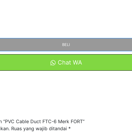
BELI
Chat WA
an “PVC Cable Duct FTC-6 Merk FORT”
ikan.
Ruas yang wajib ditandai
*