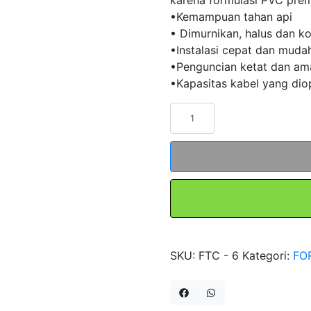
•Kemampuan tahan api
• Dimurnikan, halus dan 
•Instalasi cepat dan muda
•Penguncian ketat dan am
•Kapasitas kabel yang dio
Kuantitas
PVC
Cable
Duct
FTC-
6
Merk
FORT
SKU:
FTC - 6
Kategori:
FO