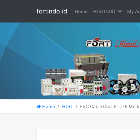
fortindo.id
Home
FORTINDO
My Ac
Home
FORT
PVC Cable Duct FTC-6 Mer