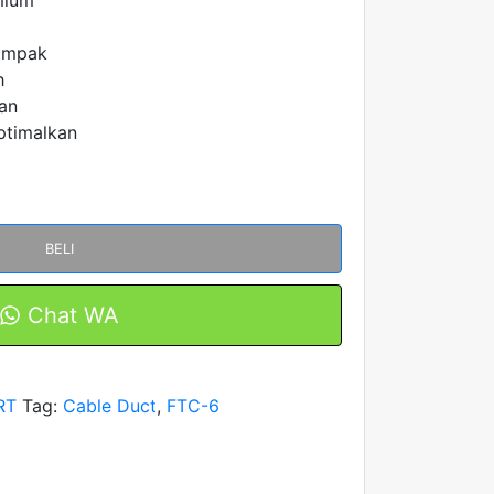
kompak
h
an
ptimalkan
BELI
Chat WA
RT
Tag:
Cable Duct
,
FTC-6