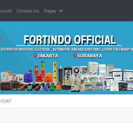
count
Contact Us
Pages
k FORT