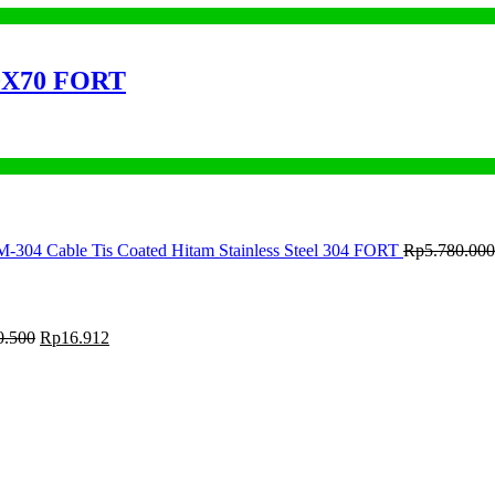
80X70 FORT
M-304 Cable Tis Coated Hitam Stainless Steel 304 FORT
Rp
5.780.000
0.500
Rp
16.912