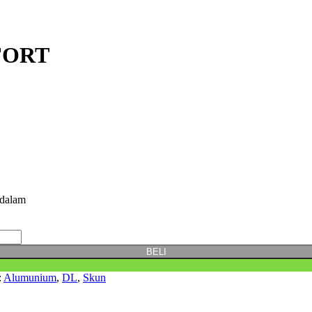
 FORT
dalam
BELI
:
Alumunium
,
DL
,
Skun