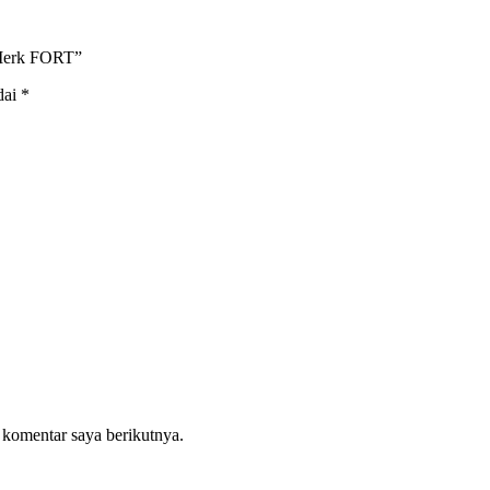
 Merk FORT”
dai
*
 komentar saya berikutnya.