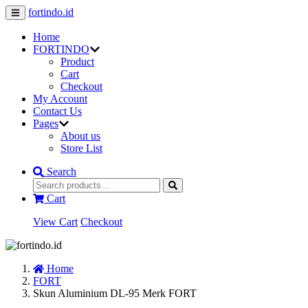
fortindo.id
Home
FORTINDO
Product
Cart
Checkout
My Account
Contact Us
Pages
About us
Store List
Search
Cart
View Cart
Checkout
Home
FORT
Skun Aluminium DL-95 Merk FORT