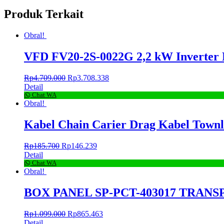
Produk Terkait
Obral!
VFD FV20-2S-0022G 2,2 kW Inverter
Rp
4.709.000
Rp
3.708.338
Detail
Chat WA
Obral!
Kabel Chain Carier Drag Kabel Tow
Rp
185.700
Rp
146.239
Detail
Chat WA
Obral!
BOX PANEL SP-PCT-403017 TRAN
Rp
1.099.000
Rp
865.463
Detail