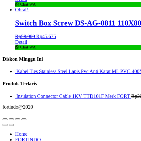
Chat WA
Obral!
Switch Box Screw DS-AG-0811 110X
Rp
58.000
Rp
45.675
Detail
Chat WA
Diskon Minggu Ini
Kabel Ties Stainless Steel Lapis Pvc Anti Karat ML PVC-400
Produk Terlaris
Insulation Connector Cable 1KV TTD101F Merk FORT
Rp
2
fortindo@2020
Home
FORTINDO