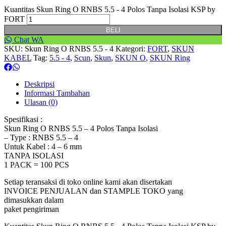
Kuantitas Skun Ring O RNBS 5.5 - 4 Polos Tanpa Isolasi KSP by
FORT
BELI
Chat WA
SKU:
Skun Ring O RNBS 5.5 - 4
Kategori:
FORT
,
SKUN
KABEL
Tag:
5.5 - 4
,
Scun
,
Skun
,
SKUN O
,
SKUN Ring
Deskripsi
Informasi Tambahan
Ulasan (0)
Spesifikasi :
Skun Ring O RNBS 5.5 – 4 Polos Tanpa Isolasi
– Type : RNBS 5.5 – 4
Untuk Kabel : 4 – 6 mm
TANPA ISOLASI
1 PACK = 100 PCS
Setiap teransaksi di toko online kami akan disertakan
INVOICE PENJUALAN dan STAMPLE TOKO yang
dimasukkan dalam
paket pengiriman