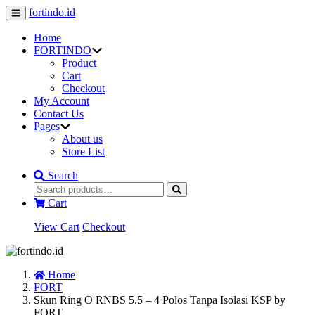
fortindo.id
Home
FORTINDO
Product
Cart
Checkout
My Account
Contact Us
Pages
About us
Store List
Search
Cart
View Cart
Checkout
Home
FORT
Skun Ring O RNBS 5.5 – 4 Polos Tanpa Isolasi KSP by
FORT