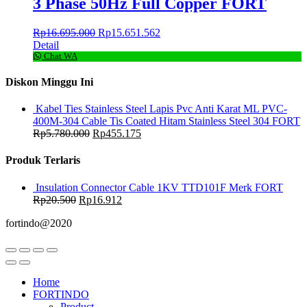
3 Phase 50Hz Full Copper FORT
Rp
16.695.000
Rp
15.651.562
Detail
Chat WA
Diskon Minggu Ini
Kabel Ties Stainless Steel Lapis Pvc Anti Karat ML PVC-
400M-304 Cable Tis Coated Hitam Stainless Steel 304 FORT
Rp
5.780.000
Rp
455.175
Produk Terlaris
Insulation Connector Cable 1KV TTD101F Merk FORT
Rp
20.500
Rp
16.912
fortindo@2020
Home
FORTINDO
Product