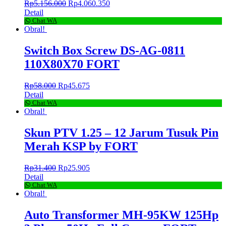
Rp
5.156.000
Rp
4.060.350
Detail
Chat WA
Obral!
Switch Box Screw DS-AG-0811
110X80X70 FORT
Rp
58.000
Rp
45.675
Detail
Chat WA
Obral!
Skun PTV 1.25 – 12 Jarum Tusuk Pin
Merah KSP by FORT
Rp
31.400
Rp
25.905
Detail
Chat WA
Obral!
Auto Transformer MH-95KW 125Hp