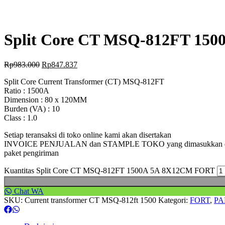
Split Core CT MSQ-812FT 15
Rp
983.000
Rp
847.837
Split Core Current Transformer (CT) MSQ-812FT
Ratio : 1500A
Dimension : 80 x 120MM
Burden (VA) : 10
Class : 1.0
Setiap teransaksi di toko online kami akan disertakan
INVOICE PENJUALAN dan STAMPLE TOKO yang dimasukkan 
paket pengiriman
Kuantitas Split Core CT MSQ-812FT 1500A 5A 8X12CM FORT
Chat WA
SKU:
Current transformer CT MSQ-812ft 1500
Kategori:
FORT
,
PA