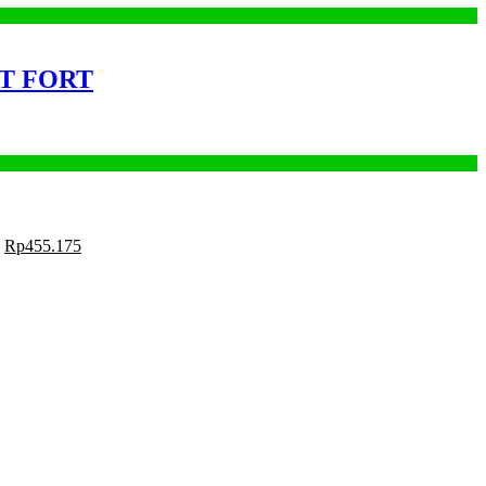
AT FORT
Rp
455.175