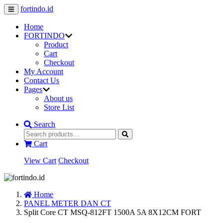
fortindo.id
Home
FORTINDO
Product
Cart
Checkout
My Account
Contact Us
Pages
About us
Store List
Search
Cart
View Cart
Checkout
Home
PANEL METER DAN CT
Split Core CT MSQ-812FT 1500A 5A 8X12CM FORT