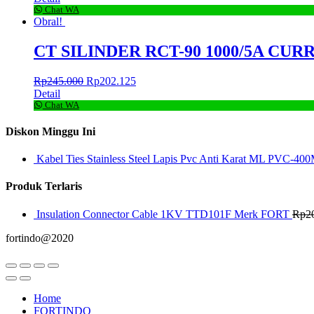
Chat WA
Obral!
CT SILINDER RCT-90 1000/5A C
Rp
245.000
Rp
202.125
Detail
Chat WA
Diskon Minggu Ini
Kabel Ties Stainless Steel Lapis Pvc Anti Karat ML PVC-400
Produk Terlaris
Insulation Connector Cable 1KV TTD101F Merk FORT
Rp
2
fortindo@2020
Home
FORTINDO