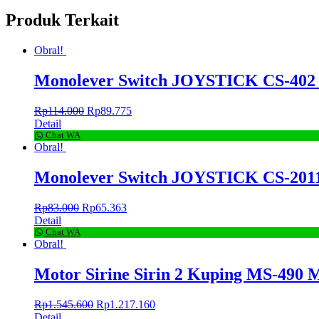
Produk Terkait
Obral!
Monolever Switch JOYSTICK CS-40
Rp
114.000
Rp
89.775
Detail
Chat WA
Obral!
Monolever Switch JOYSTICK CS-20
Rp
83.000
Rp
65.363
Detail
Chat WA
Obral!
Motor Sirine Sirin 2 Kuping MS-490
Rp
1.545.600
Rp
1.217.160
Detail