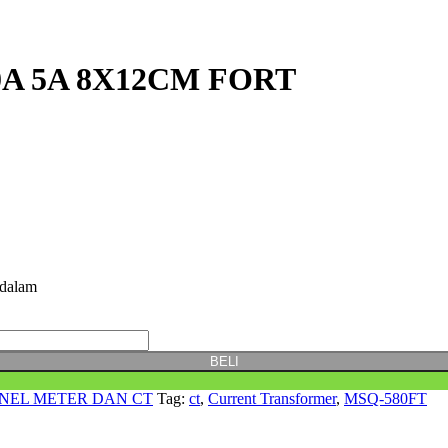
00A 5A 8X12CM FORT
dalam
BELI
NEL METER DAN CT
Tag:
ct
,
Current Transformer
,
MSQ-580FT