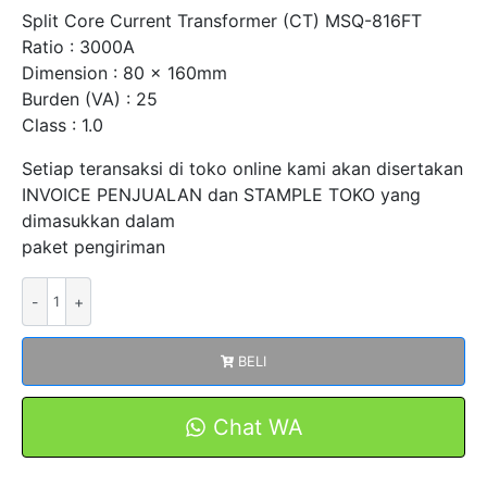
Split Core Current Transformer (CT) MSQ-816FT
Ratio : 3000A
Dimension : 80 x 160mm
Burden (VA) : 25
Class : 1.0
Setiap teransaksi di toko online kami akan disertakan
INVOICE PENJUALAN dan STAMPLE TOKO yang
dimasukkan dalam
paket pengiriman
Kuantitas
Split
Core
BELI
CT
MSQ-
816FT
Chat WA
3000A
5A