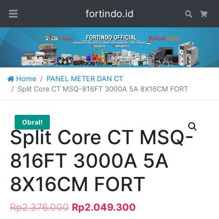
fortindo.id
Search
Car
Home
PANEL METER DAN CT
Split Core CT MSQ-816FT 3000A 5A 8X16CM FORT
Obral!
Split Core CT MSQ-
816FT 3000A 5A
8X16CM FORT
Rp
2.376.000
Rp
2.049.300