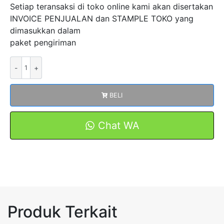
Setiap teransaksi di toko online kami akan disertakan
INVOICE PENJUALAN dan STAMPLE TOKO yang
dimasukkan dalam
paket pengiriman
Kuantitas
Split
Core
BELI
CT
MSQ-
816FT
Chat WA
3000A
5A
8X16CM
FORT
Produk Terkait