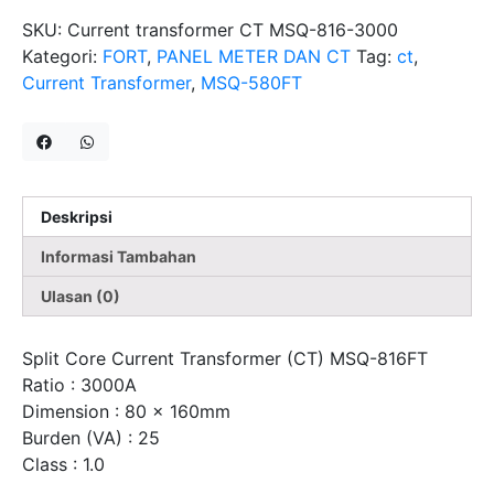
8X16CM
SKU:
Current transformer CT MSQ-816-3000
FORT
Kategori:
FORT
,
PANEL METER DAN CT
Tag:
ct
,
Current Transformer
,
MSQ-580FT
Deskripsi
Informasi Tambahan
Ulasan (0)
Split Core Current Transformer (CT) MSQ-816FT
Ratio : 3000A
Dimension : 80 x 160mm
Burden (VA) : 25
Class : 1.0